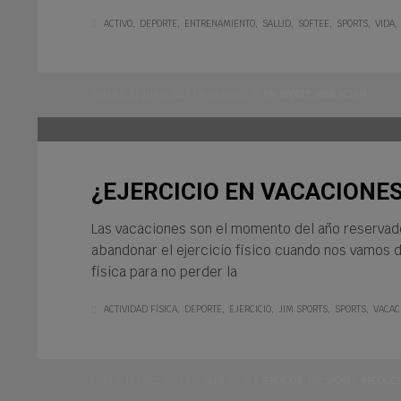
ACTIVO
DEPORTE
ENTRENAMIENTO
SALUD
SOFTEE
SPORTS
VIDA
JUEVES, 01 JUNIO 2023
/
PUBLISHED IN
JIM SPORTS
,
VIDA ACTIVA
¿EJERCICIO EN VACACIONE
Las vacaciones son el momento del año reservado 
abandonar el ejercicio físico cuando nos vamos de
física para no perder la
ACTIVIDAD FÍSICA
DEPORTE
EJERCICIO
JIM SPORTS
SPORTS
VACAC
LUNES, 10 ABRIL 2023
/
PUBLISHED IN
EJERCICIOS
,
JIM SPORTS
,
PRODUCT