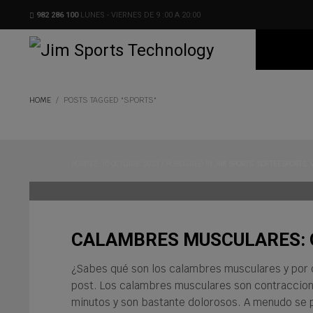
982 286 100
LUNES - VIERNES DE 9 :00 A 20:00
HOME
POSTS TAGGED "SPORTS"
MARTES, 10 OCTUBRE 2023
/
PUBLISHED IN
JIM SPORTS
,
SOFTEESPORTS
,
CALAMBRES MUSCULARES: 
¿Sabes qué son los calambres musculares y por q
post. Los calambres musculares son contraccion
minutos y son bastante dolorosos. A menudo se 