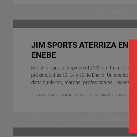
MARTES, 03 ENERO 2023
/
PUBLISHED IN
JIM SPORTS
,
PRODUCTOS
JIM SPORTS ATERRIZA EN I
ENEBE
Nuestro equipo empieza el 2023 en Italia, presen
próximos días 13, 14 y 15 de Enero. Un evento qu
distribuidores, marcas, profesionales… Nuestra
25ANIVERSARIO
CALIDAD
DEPORTE
FERIA
JIMSPORTS
PADEL
RAC
JUEVES, 13 OCTUBRE 2022
/
PUBLISHED IN
EJERCICIOS
,
SOFTEESPORTS