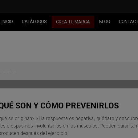
INICIO
CATÁLOGOS
BLOG
CONTAC
CREA TU MARCA
VIDA ACTIVA
QUÉ SON Y CÓMO PREVENIRLOS
ué se originan? Si la respuesta es negativa, quédate y descubr
es o espasmos involuntarios en los músculos. Pueden durar ta
producen después del ejercicio,