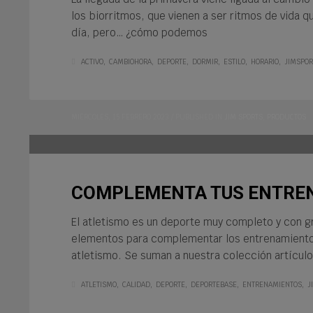
los biorritmos, que vienen a ser ritmos de vida 
día, pero… ¿cómo podemos
ACTIVO
CAMBIOHORA
DEPORTE
DORMIR
ESTILO
HORARIO
JIMSPOR
MIÉRCOLES, 15 FEBRERO 2023
/
PUBLISHED IN
JIM SPORTS
,
PRODUCTOS
COMPLEMENTA TUS ENTREN
El atletismo es un deporte muy completo y con gr
elementos para complementar los entrenamiento
atletismo. Se suman a nuestra colección artícul
ATLETISMO
CALIDAD
DEPORTE
DEPORTEBASE
ENTRENAMIENTOS
J