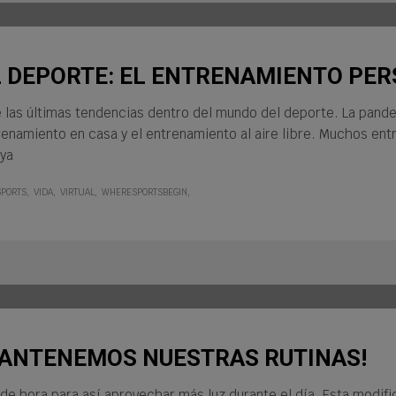
L DEPORTE: EL ENTRENAMIENTO PE
re las últimas tendencias dentro del mundo del deporte. La pan
renamiento en casa y el entrenamiento al aire libre. Muchos entr
 ya
SPORTS
VIDA
VIRTUAL
WHERESPORTSBEGIN
MANTENEMOS NUESTRAS RUTINAS!
 de hora para así aprovechar más luz durante el día. Esta modifi