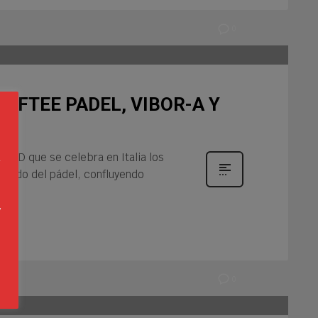
0
SOFTEE PADEL, VIBOR-A Y
s
a
REND que se celebra en Italia los
 mundo del pádel, confluyendo
n
s
y
o
0