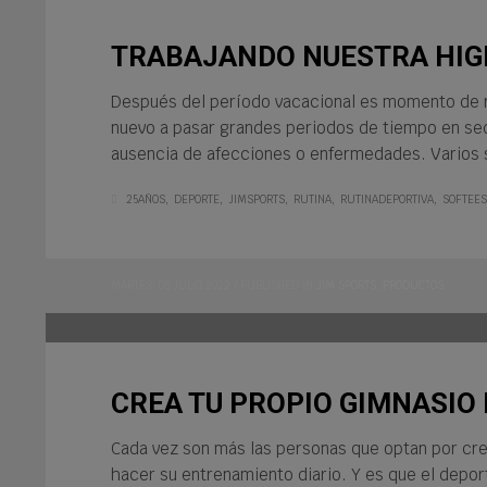
TRABAJANDO NUESTRA HIG
Después del período vacacional es momento de re
nuevo a pasar grandes periodos de tiempo en sede
ausencia de afecciones o enfermedades. Varios 
25AÑOS
DEPORTE
JIMSPORTS
RUTINA
RUTINADEPORTIVA
SOFTEES
MARTES, 05 JULIO 2022
/
PUBLISHED IN
JIM SPORTS
,
PRODUCTOS
CREA TU PROPIO GIMNASIO 
Cada vez son más las personas que optan por crea
hacer su entrenamiento diario. Y es que el depo