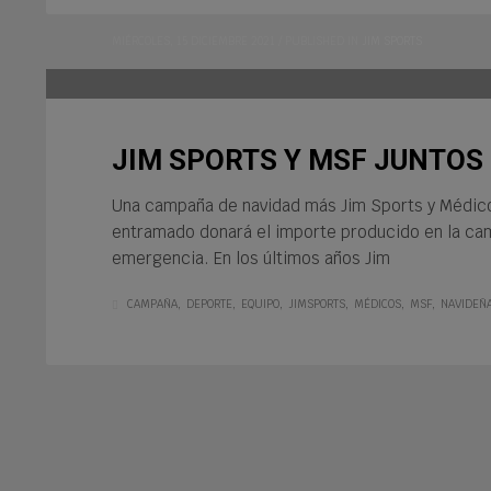
MIÉRCOLES, 15 DICIEMBRE 2021
/
PUBLISHED IN
JIM SPORTS
JIM SPORTS Y MSF JUNTO
Una campaña de navidad más Jim Sports y Médicos
entramado donará el importe producido en la cam
emergencia. En los últimos años Jim
CAMPAÑA
DEPORTE
EQUIPO
JIMSPORTS
MÉDICOS
MSF
NAVIDEÑ