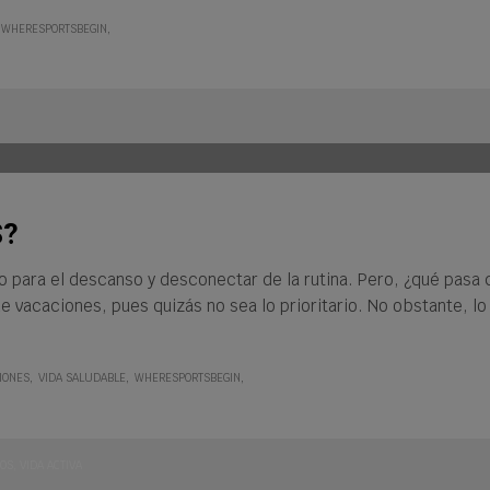
WHERESPORTSBEGIN
S?
para el descanso y desconectar de la rutina. Pero, ¿qué pasa c
 vacaciones, pues quizás no sea lo prioritario. No obstante, lo 
IONES
VIDA SALUDABLE
WHERESPORTSBEGIN
OS
,
VIDA ACTIVA