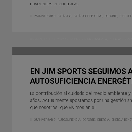
novedades encontrarás
25ANIVERSARIO
CATÁLOGO
CATÁLOGODEPORTIVO
DEPORTE
DISTRIB
VIERNES, 17 JUNIO 2022
/
PUBLISHED IN
EME INVERSIA
,
INSTALACIONES 
EN JIM SPORTS SEGUIMOS 
AUTOSUFICIENCIA ENERGÉT
La contribución al cuidado del medio ambiente y 
años. Actualmente apostamos por una gestión ambi
que nosotros, que vivimos en el
25ANIVERSARIO
AUTOSUFIENCIA
DEPORTE
ENERGÍA
ENERGÍA RENO