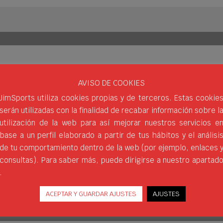
TALIA CON LA NUEVA COLECCIÓN DE 
AVISO DE COOKIES
JimSports utiliza cookies propias y de terceros. Estas cookie
serán utilizadas con la finalidad de recabar información sobre l
tando la nueva colección en la primera edición de EXPO PADEL T
e aspira a ser un encuentro anual entre diferentes sectores del
utilización de la web para así mejorar nuestros servicios e
s marcas
base a un perfil elaborado a partir de tus hábitos y el análisi
de tu comportamiento dentro de la web (por ejemplo, enlaces 
KETS
SPORT
SPORTS
WHERESPORTSBEGIN
consultas). Para saber más, puede dirigirse a nuestro apartad
.
ACEPTAR Y GUARDAR AJUSTES
AJUSTES