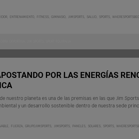
UIDOR
ENTRENAMIENTO
FITNESS
GIMNASIO
JIMSPORTS
SALUD
SPORTS
WHERESPORTSBEG
/ OBRA DEPORTIVA
,
JIM SPORTS
,
SPORT EQUIPALIA
APOSTANDO POR LAS ENERGÍAS REN
ICA
de nuestro planeta es una de las premisas en las que Jim Sports
ental y un desarrollo sostenible dentro de nuestra sede princi
VABLE
FUERZA
GRUPOJIMSPORTS
JIMSPORTS
PANELES
SOLARES
SPORTS
WHERESPORTSB