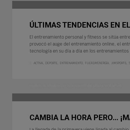
ÚLTIMAS TENDENCIAS EN E
El entrenamiento personal y fitness se sitúa ent
provocó el auge del entrenamiento online, el ent
tecnología en su día a día en los entrenamientos
ACTIVA
DEPORTE
ENTRENAMIENTO
FUERZAYENERGÍA
JIMSPORTS
VIERNES, 24 MARZO 2023
/
PUBLISHED IN
JIM SPORTS
,
VIDA ACTIVA
CAMBIA LA HORA PERO… ¡
La llegada de la primavera viene ligada al cambio