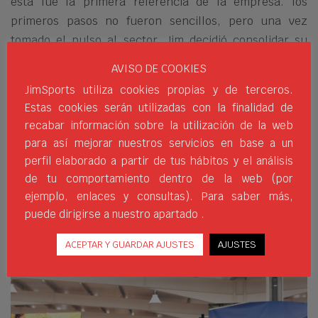
esta fue la primera referencia de la empresa. los
primeros pasos no fueron sencillos, pero una vez
tomado el pulso al sector, Jim decidió consolidar su
idea inicial y crear Jim Sports. Poco o poco la compañía
AVISO DE COOKIES
fue creciendo hasta alcanzar ser un referente en el
JimSports utiliza cookies propias y de terceros.
sector, contando actualmente, con más de 15000
Estas cookies serán utilizadas con la finalidad de
referencias que forman el mayor inventario deportivo
recabar información sobre la utilización de la web
del país. Todas ellas almacenadas en Palas de Rei .La
para así mejorar nuestros servicios en base a un
compañía sigue creciendo expandiéndose por
perfil elaborado a partir de tus hábitos y el análisis
diferentes países y teniendo siempre presente que
de tu comportamiento dentro de la web (por
tener el producto es la única manera de poder
ejemplo, enlaces y consultas). Para saber más,
garantizar un buen servicio.
puede dirigirse a nuestro apartado .
ACEPTAR Y GUARDAR AJUSTES
AJUSTES