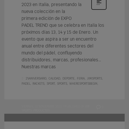
2023 en Italia, presentando la
nueva colección en la
primera edición de EXPO
PADEL TREND que se celebra en Italia los
próximos días 13, 14 y 15 de Enero. Un
evento que aspira a ser un encuentro
anual entre diferentes sectores del
mundo del pádel, confluyendo
distribuidores, marcas, profesionales…
Nuestras marcas
25ANIVERSARIO
CALIDAD
DEPORTE
FERIA
JIMSPORTS
PADEL
RACKETS
SPORT
SPORTS
WHERESPORTSBEGIN
VIERNES, 11 NOVIEMBRE 2022
/
PUBLISHED IN
JIM
0
SPORTS
,
PRODUCTOS