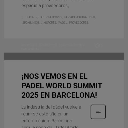
espacio a proveedores,
DEPORTE
DISTRIBUIDORES
FERIADEPORITVA
ISPO
ISPOMUNICH
JIMSPORTS
PADEL
PROVEEDORES
MIÉRCOLES, 21 MAYO 2025
/
PUBLISHED IN
SIN
0
CATEGORIZAR
¡NOS VEMOS EN EL
PADEL WORLD SUMMIT
2025 EN BARCELONA!
La industria del pádel vuelve a
reunirse este año en un
entorno único: Barcelona
será la sede del Padel World