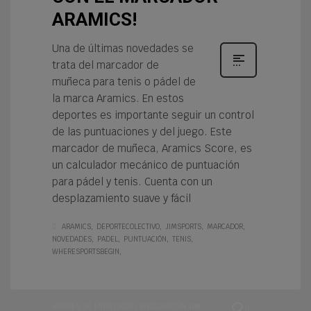
ARAMICS!
Una de últimas novedades se
trata del marcador de
muñeca para tenis o pádel de
la marca Aramics. En estos
deportes es importante seguir un control
de las puntuaciones y del juego. Este
marcador de muñeca, Aramics Score, es
un calculador mecánico de puntuación
para pádel y tenis. Cuenta con un
desplazamiento suave y fácil
ARAMICS
DEPORTECOLECTIVO
JIMSPORTS
MARCADOR
NOVEDADES
PADEL
PUNTUACIÓN
TENIS
WHERESPORTSBEGIN
VIERNES, 20 ENERO 2023
/
PUBLISHED IN
JIM
0