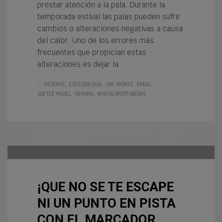
prestar atención a la pala. Durante la
temporada estival las palas pueden sufrir
cambios o alteraciones negativas a causa
del calor. Uno de los errores más
frecuentes que propician estas
alteraciones es dejar la
DEPORTE
ESTILODEVIDA
JIM SPORTS
PADEL
SOFTEE PADEL
VERANO
WHERESPORTSBEGIN
VIERNES, 10 FEBRERO 2023
/
PUBLISHED IN
JIM
0
SPORTS
,
PRODUCTOS
¡QUE NO SE TE ESCAPE
NI UN PUNTO EN PISTA
CON EL MARCADOR