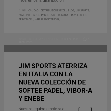
llevaremos la distribución
4ON
CALIDAD
DISTRIBUIDORESEXCLUSIVOS
JIMSPORTS
NOVEDAD
PADEL
PADELTEAM
PRODUTO
PROVEEDORES
SPRAYPADEL
WHERESPORTSBEGIN
MARTES, 03 ENERO 2023
/
PUBLISHED IN
JIM SPORTS
,
0
PRODUCTOS
JIM SPORTS ATERRIZA
EN ITALIA CON LA
NUEVA COLECCIÓN DE
SOFTEE PADEL, VIBOR-A
Y ENEBE
Nuestro equipo empieza el