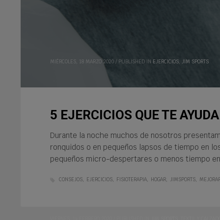
MIÉRCOLES, 18 MARZO 2020
/
PUBLISHED IN
EJERCICIOS
,
JIM SPORTS
5 EJERCICIOS QUE TE AYU
Durante la noche muchos de nosotros presentamos 
ronquidos o en pequeños lapsos de tiempo en lo
pequeños micro-despertares o menos tiempo en 
CONSEJOS
EJERCICIOS
FISIOTERAPIA
HOGAR
JIMSPORTS
MEJORA
VIERNES, 14 FEBRERO 2020
/
PUBLISHED IN
JIM SPORTS
,
TEXTIL Y CALZAD