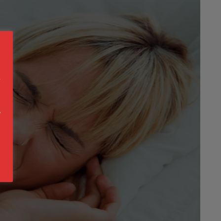
s
a
n
s
y
o