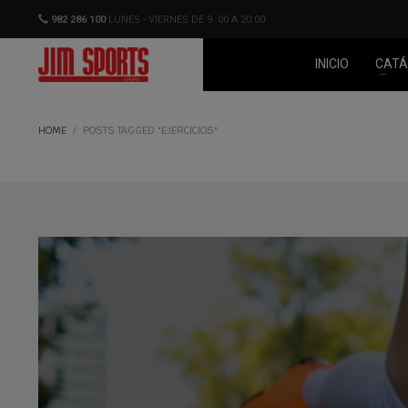
982 286 100
LUNES - VIERNES DE 9 :00 A 20:00
INICIO
CATÁ
HOME
POSTS TAGGED "EJERCICIOS"