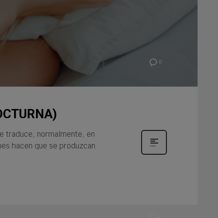
0
NOCTURNA)
 se traduce, normalmente, en
ones hacen que se produzcan
0