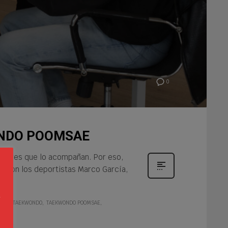
0
ONDO POOMSAE
valores que lo acompañan. Por eso,
o con los deportistas Marco García,
s
a
TEE
TAEKWONDO
TAEKWONDO POOMSAE
n
s