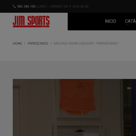
982 286 100
LUNES - VIERNES DE 9 :00 A 20:00
INICIO
CATÁ
HOME
PATROCINIOS
ARCHIVE FROM CATEGORY "PATROCINIOS"