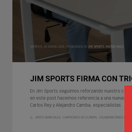
VIERNES, 30 ENERO 2026
/
PUBLISHED IN
JIM SPORTS
,
PATROCINIOS
JIM SPORTS FIRMA CON T
En Jim Sports seguimos reforzando nuestro compr
en este post hacemos referencia a una nueva col
Carlos Rey y Alejandro Camba, especialistas
ARTES MARCIALES
CAMPEONES DE EUROPA
COLABORACIONES DEPO