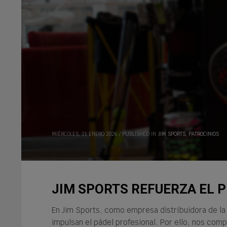
MIÉRCOLES, 21 ENERO 2026
/
PUBLISHED IN
JIM SPORTS
,
PATROCINIOS
JIM SPORTS REFUERZA EL 
En Jim Sports, como empresa distribuidora de la
impulsan el pádel profesional. Por ello, nos com