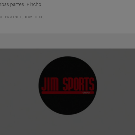
mbas partes. Pincho
AL
PALA ENEBE
TEAM ENEBE