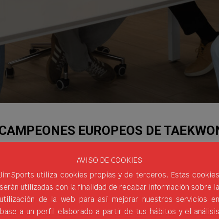
RICAMPEONES EUROPEOS DE TAEKW
omiso con el deporte a todos los niveles y, como no, con los 
AVISO DE COOKIES
aboración por nuestra parte; y es que hemos firmado un acuerd
JimSports utiliza cookies propias y de terceros. Estas cookie
serán utilizadas con la finalidad de recabar información sobre l
RTIVAS
DEPORTISTAS PROFESIONALES
EMBAJADORES DE MARCA
JIM SPORTS
POOMSAE
SOF
utilización de la web para así mejorar nuestros servicios e
base a un perfil elaborado a partir de tus hábitos y el análisi