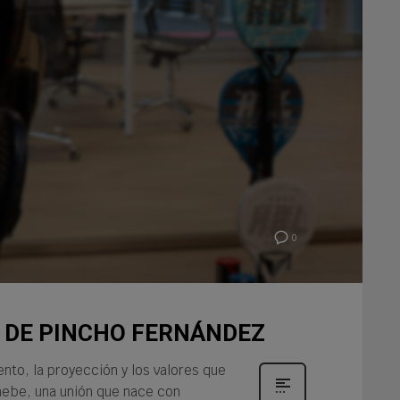
0
E DE PINCHO FERNÁNDEZ
to, la proyección y los valores que
Enebe, una unión que nace con