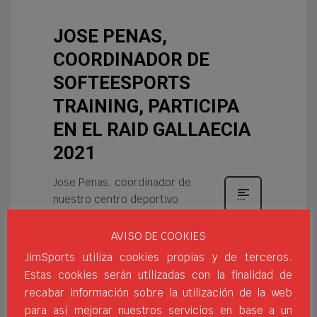
JOSE PENAS,
COORDINADOR DE
SOFTEESPORTS
TRAINING, PARTICIPA
EN EL RAID GALLAECIA
2021
Jose Penas, coordinador de
nuestro centro deportivo
SofteeSports Training Club,
ha participado en el RAID
AVISO DE COOKIES
GALLAECIA 2021, campeonato del mundo
JimSports utiliza cookies propias y de terceros.
de raids de aventura, junto a su equipo 86
Estas cookies serán utilizadas con la finalidad de
Cousas Novas – Vilanova Raid. Esta
recabar información sobre la utilización de la web
carrera se considera como una de las más
para así mejorar nuestros servicios en base a un