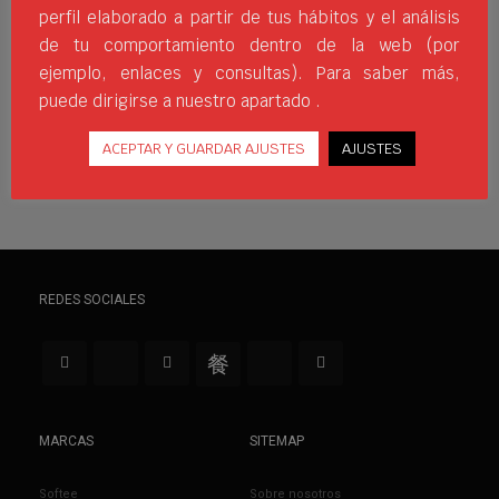
duras dentro del mundo del deporte de
perfil elaborado a partir de tus hábitos y el análisis
aventura. La edición de 2021
de tu comportamiento dentro de la web (por
ejemplo, enlaces y consultas). Para saber más,
EME
EMEINVERSIA
EQUIPO
FULLPRINT
INKFULLACTIVE
JIMSPORTS
MUNDIAL
RAID
SUBLIMACIÓN
TRABAJADORES
puede dirigirse a nuestro apartado .
ACEPTAR Y GUARDAR AJUSTES
AJUSTES
REDES SOCIALES
MARCAS
SITEMAP
Softee
Sobre nosotros