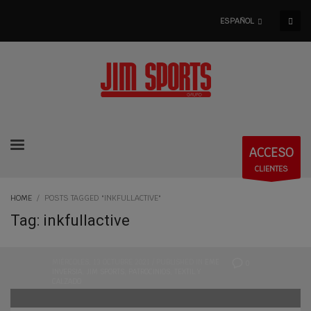
ESPAÑOL
ACCESO
CLIENTES
HOME
POSTS TAGGED "INKFULLACTIVE"
Tag: inkfullactive
MIÉRCOLES, 13 OCTUBRE 2021
/
PUBLISHED IN
EME
0
INVERSIA
,
JIM SPORTS
,
PATROCINIOS
,
TEXTIL Y
CALZADO