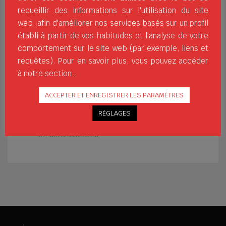
recueillir des informations sur l'utilisation du site
dans les voies respiratoires,
web, afin d'améliorer nos services basés sur un profil
ce qui se traduit généralement par des
établi à partir de vos habitudes et l'analyse de votre
ronflements ou de courtes périodes
comportement sur le site web (par exemple, liens et
d’absence d’air, également appelées
apnées. Ces altérations provoquent de
requêtes). Pour en savoir plus, vous pouvez accéder
petits micro-réveils ou une diminution du
à notre section .
temps dans une phase profonde du
ACCEPTER ET ENREGISTRER LES PARAMÈTRES
sommeil ; par conséquent, nous nous
RÉGLAGES
AMÉLIORER
CONSEILS
DOMICILE
EXERCISE
JIMSPORTS
OSTÉOPATHE
SANTÉ
SOFTEESPORTS
THÉRAPIE PHYSIQUE
VIE
WHERESPORTSBEGIN