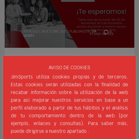
MIÉRCOLES, 08 OCTUBRE 2025
/
PUBLISHED IN
JIM
0
SPORTS
¡NOS VEMOS EN ISPO
AVISO DE COOKIES
MUNICH 2025!
JimSports utiliza cookies propias y de terceros.
Estas cookies serán utilizadas con la finalidad de
Una nueva edición de ISPO
recabar información sobre la utilización de la web
Munich está a la vuelta de la
para así mejorar nuestros servicios en base a un
esquina y nuestro equipo ya
perfil elaborado a partir de tus hábitos y el análisis
está preparando todo para
de tu comportamiento dentro de la web (por
presentarte todas las novedades en las
ejemplo, enlaces y consultas). Para saber más,
que estamos trabajando para el próximo
puede dirigirse a nuestro apartado .
2026. ISPO es uno de los principales