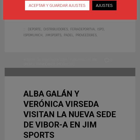
eventos relacionados con el ámbito
ACEPTAR Y GUARDAR AJUSTES
AJUSTES
deportivo ya que reúne en un mismo
espacio a proveedores,
DEPORTE
DISTRIBUIDORES
FERIADEPORITVA
ISPO
ISPOMUNICH
JIMSPORTS
PADEL
PROVEEDORES
MARTES, 26 NOVIEMBRE 2019
/
PUBLISHED IN
JIM
0
SPORTS
,
PATROCINIOS
,
PRODUCTOS
ALBA GALÁN Y
VERÓNICA VIRSEDA
VISITAN LA NUEVA SEDE
DE VIBOR-A EN JIM
SPORTS