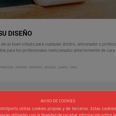
SU DISEÑO
n de un buen silbato para cualquier árbitro, entrenador o profe
ible para los profesionales mencionados anteriormente de cara 
STRIBUIDOR
JIMSPORT
JIMSPORTS
MATERIAL
SILBATO
TIPOS
AVISO DE COOKIES
JimSports utiliza cookies propias y de terceros. Estas cookie
serán utilizadas con la finalidad de recabar información sobre l