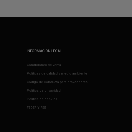
INFORMACIÓN LEGAL
Condiciones de venta
Políticas de calidad y medio ambiente
Código de conducta para proveedores
Política de privacidad
Política de cookies
FEDER Y FSE