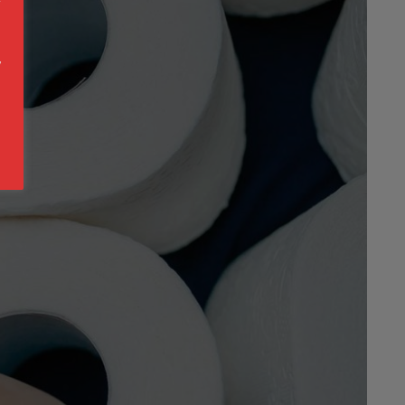
n
s
y
o