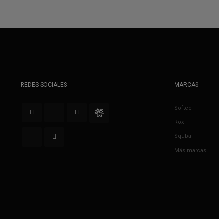
REDES SOCIALES
MARCAS
Softee
Rox
Squba
Más marcas…