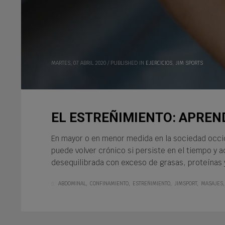
MARTES, 07 ABRIL 2020
/
PUBLISHED IN
EJERCICIOS
,
JIM SPORTS
EL ESTREÑIMIENTO: APREN
En mayor o en menor medida en la sociedad occid
puede volver crónico si persiste en el tiempo y 
desequilibrada con exceso de grasas, proteína
ABDOMINAL
CONFINAMIENTO
ESTREÑIMIENTO
JIMSPORT
MASAJES