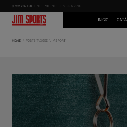
982 286 100
LUNES - VIERNES DE 9 :00 A 20:00
INICIO
CATÁ
HOME
POSTS TAGGED "JIMSPORT"