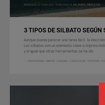
MIÉRCOLES, 22 JUNIO 2022
/
PUBLISHED IN
JIM SPORTS
,
PRODUCTOS
3 TIPOS DE SILBATO SEGÚN 
Aunque pueda parecer una tarea fácil, la elecció
Los silbatos son un elemento clave e imprescind
y al igual que otras herramientas se ha ido
25ANIVERSARIO
ÁRBITRO
CATÁLOGO
CLASIFICACIÓN
DEPORTIVO
DI