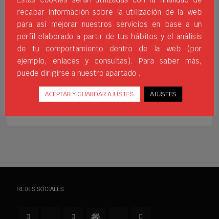
complicada. Los silbatos son un elemento
recabar información sobre la utilización de la web
clave e imprescindible para los
para así mejorar nuestros servicios en base a un
profesionales mencionados
perfil elaborado a partir de tus hábitos y el análisis
anteriormente de cara a reclamar la
de tu comportamiento dentro de la web (por
atención de su público y al igual que otras
ejemplo, enlaces y consultas). Para saber más,
herramientas se ha ido
puede dirigirse a nuestro apartado .
25ANIVERSARIO
ÁRBITRO
CATÁLOGO
CLASIFICACIÓN
DEPORTIVO
DISTRIBUIDOR
JIMSPORT
JIMSPORTS
ACEPTAR Y GUARDAR AJUSTES
AJUSTES
MATERIAL
SILBATO
TIPOS
REDES SOCIALES