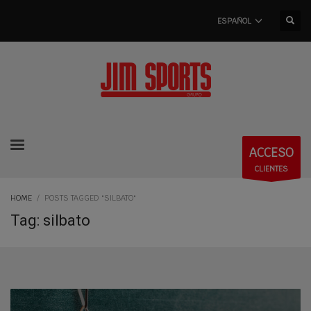
ESPAÑOL
ACCESO
CLIENTES
HOME
POSTS TAGGED "SILBATO"
Tag: silbato