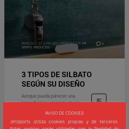
MIÉRCOLES, 22 JUNIO 2022
/
PUBLISHED IN
JIM
0
SPORTS
,
PRODUCTOS
3 TIPOS DE SILBATO
SEGÚN SU DISEÑO
Aunque pueda parecer una
tarea fácil, la elección de un
buen silbato para cualquier
AVISO DE COOKIES
árbitro, entrenador o
JimSports utiliza cookies propias y de terceros.
profesor es una tarea más que
Estas cookies serán utilizadas con la finalidad de