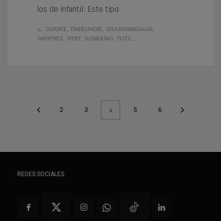
los de infantil. Este tipo
DEPORTE
DÍADELPADRE
IDEASPARAREGALAR
JIMSPORTS
SPORT
SUDADERAS
TEXTIL
2
3
5
6
4
REDES SOCIALES