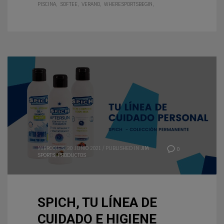
PISCINA
SOFTEE
VERANO
WHERESPORTSBEGIN
MIÉRCOLES, 30 JUNIO 2021
/
PUBLISHED IN
JIM
0
SPORTS
,
PRODUCTOS
SPICH, TU LÍNEA DE
CUIDADO E HIGIENE