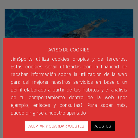
AVISO DE COOKIES
JimSports utiliza cookies propias y de terceros.
MIÉRCOLES, 23 JUNIO 2021
/
PUBLISHED IN
JIM
Estas cookies serán utilizadas con la finalidad de
0
SPORTS
,
PRODUCTOS
recabar información sobre la utilización de la web
para así mejorar nuestros servicios en base a un
perfil elaborado a partir de tus hábitos y el análisis
BÁSICOS SOFTEE
de tu comportamiento dentro de la web (por
ejemplo, enlaces y consultas). Para saber más,
IMPRESCINDIBLES EN
puede dirigirse a nuestro apartado .
TU ENTRENAMIENTO
ACEPTAR Y GUARDAR AJUSTES
AJUSTES
ACUÁTICO