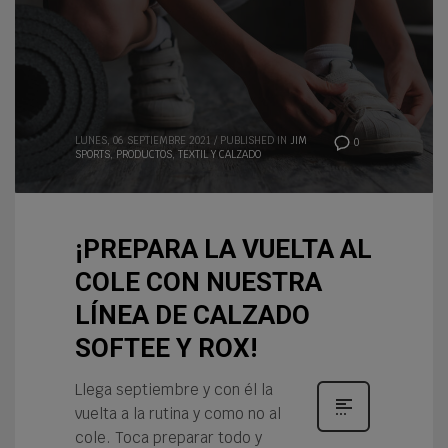
LUNES, 06 SEPTIEMBRE 2021
/
PUBLISHED IN
JIM
0
SPORTS
,
PRODUCTOS
,
TEXTIL Y CALZADO
¡PREPARA LA VUELTA AL
COLE CON NUESTRA
LÍNEA DE CALZADO
SOFTEE Y ROX!
Llega septiembre y con él la
vuelta a la rutina y como no al
cole. Toca preparar todo y