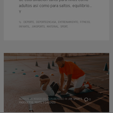
adultos así como para saltos, equilibrio…
Y
DEPORTE
DEPORTEENCASA
ENTRENAMIENTO
FITNESS
INFANTIL
JIMSPORTS
MATERIAL
SPORT
MARTES, 16 MARZO 2021
/
PUBLISHED IN
JIM SPORTS
,
0
PRODUCTOS
,
TEXTIL Y CALZADO