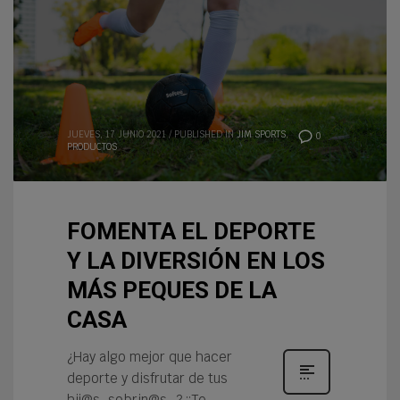
JUEVES, 17 JUNIO 2021
/
PUBLISHED IN
JIM SPORTS
,
0
PRODUCTOS
FOMENTA EL DEPORTE
Y LA DIVERSIÓN EN LOS
MÁS PEQUES DE LA
CASA
¿Hay algo mejor que hacer
deporte y disfrutar de tus
hij@s, sobrin@s…? ¡¡Te