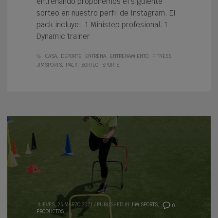
entrenando proponemos el siguiente
sorteo en nuestro perfil de Instagram. El
pack incluye: 1 Ministep profesional. 1
Dynamic trainer
CASA
DEPORTE
ENTRENA
ENTRENAMIENTO
FITNESS
JIMSPORTS
PACK
SORTEO
SPORTS
JUEVES, 25 MARZO 2021
/
PUBLISHED IN
JIM SPORTS
,
0
PRODUCTOS