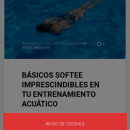
MIÉRCOLES, 23 JUNIO 2021
/
PUBLISHED IN
JIM
0
SPORTS
,
PRODUCTOS
BÁSICOS SOFTEE
IMPRESCINDIBLES EN
TU ENTRENAMIENTO
ACUÁTICO
El material de piscina es
imprescindible tanto para
AVISO DE COOKIES
entrenamientos como para