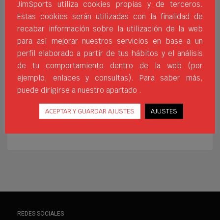
JimSports utiliza cookies propias y de terceros.
diversión en el agua y es que
Estas cookies serán utilizadas con la finalidad de
hay una serie de complementos que nos
recabar información sobre la utilización de la web
aportarán gran trabajo cardiovascular y
para así mejorar nuestros servicios en base a un
muscular. Estos elementos también nos
perfil elaborado a partir de tus hábitos y el análisis
ayudan a dinamizar los entrenamientos y
de tu comportamiento dentro de la web (por
nos generan una mayor energía. En el
ejemplo, enlaces y consultas). Para saber más,
siguiente post te trasladamos el material
puede dirigirse a nuestro apartado .
más
ACEPTAR Y GUARDAR AJUSTES
AJUSTES
DEPORTE
DEPORTEACUÁTICOS
JIMSPORTS
MATERIAL
NATACIÓN
PRODUCTOS
TÉCNICA
WHERESPORTSBEGIN
REDES SOCIALES