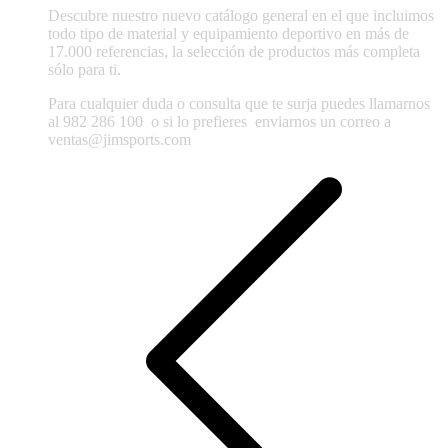
Descubre nuestro nuevo catálogo general en el que incluimos
todo tipo de material y equipamiento deportivo en más de
17.000 referencias, la selección de productos más completa
sólo para ti.
Para cualquier duda o consulta que te surja puedes llamarnos
al 982 286 100
o si lo prefieres enviarnos un correo a
ventas@jimsports.com