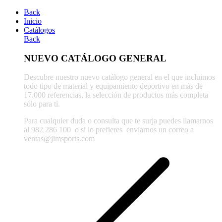
Back
Inicio
Catálogos
Back
NUEVO CATÁLOGO GENERAL
Descubre nuestro nuevo catálogo general en el que incluimos
todo tipo de material y equipamiento deportivo en más de
17.000 referencias, la selección de productos más completa
sólo para ti.
Para cualquier duda o consulta que te surja puedes llamarnos
al 982 286 100
o si lo prefieres enviarnos un correo a
ventas@jimsports.com