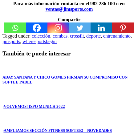
Para más información contacta en el 982 286 100 o en
ventas@jimsports.com
Compartir
Tagged under:
colección
,
combas
,
crossfit
,
deporte
,
entrenamiento
,
jimsports
,
wheresportsbegin
También te puede interesar
ADAY SANTANA Y CHICO GOMES FIRMAN SU COMPROMISO CON
SOFTEE PADEL
¡VOLVEMOS! ISPO MUNICH 2022
¡AMPLIAMOS SECCIÓN FITNESS SOFTEE! – NOVEDADES