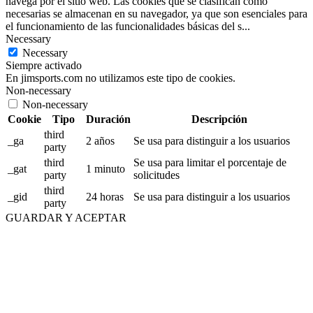
navega por el sitio web. Las cookies que se clasifican como
necesarias se almacenan en su navegador, ya que son esenciales para
el funcionamiento de las funcionalidades básicas del s
...
Necessary
Necessary
Siempre activado
En jimsports.com no utilizamos este tipo de cookies.
Non-necessary
Non-necessary
Cookie
Tipo
Duración
Descripción
third
_ga
2 años
Se usa para distinguir a los usuarios
party
third
Se usa para limitar el porcentaje de
_gat
1 minuto
party
solicitudes
third
_gid
24 horas
Se usa para distinguir a los usuarios
party
GUARDAR Y ACEPTAR