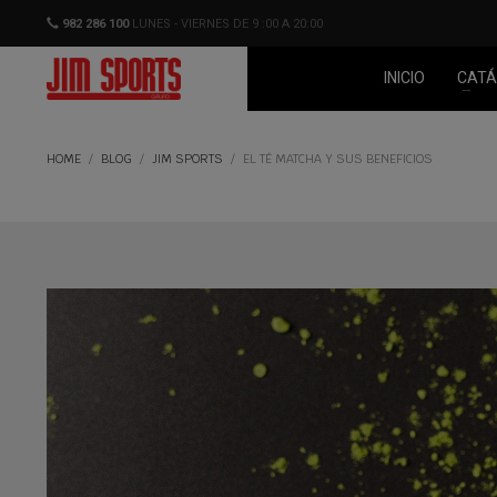
982 286 100
LUNES - VIERNES DE 9 :00 A 20:00
INICIO
CATÁ
HOME
BLOG
JIM SPORTS
EL TÉ MATCHA Y SUS BENEFICIOS