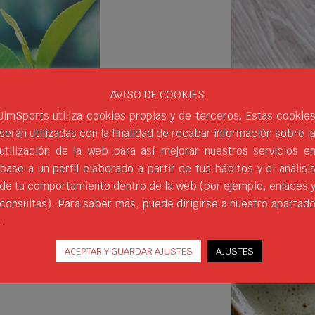
AVISO DE COOKIES
JimSports utiliza cookies propias y de terceros. Estas cookie
serán utilizadas con la finalidad de recabar información sobre l
utilización de la web para así mejorar nuestros servicios e
base a un perfil elaborado a partir de tus hábitos y el análisi
de tu comportamiento dentro de la web (por ejemplo, enlaces 
a una de las bebidas más
consultas). Para saber más, puede dirigirse a nuestro apartad
ioxidantes, compuestos que
.
 otras sustancias. Además,
ACEPTAR Y GUARDAR AJUSTES
AJUSTES
n a mejorar el aspecto de la
os de colesterol y ayudan a