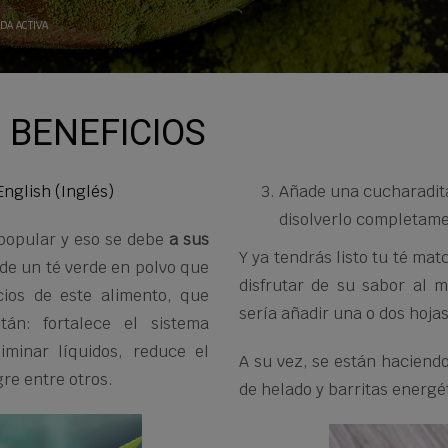
IDA ACTIVA
 BENEFICIOS
English
(
Inglés
)
Añade una cucharadita
disolverlo completame
 popular y eso se debe
a sus
Y ya tendrás listo tu té m
 de un té verde en polvo que
disfrutar de su sabor al m
cios de este alimento, que
sería añadir una o dos hojas
tán: fortalece el sistema
iminar líquidos, reduce el
A su vez, se están haciendo
gre entre otros.
de helado y barritas energé