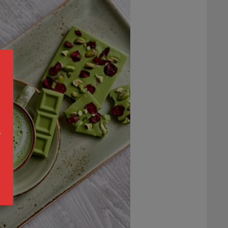
s
a
n
s
y
o