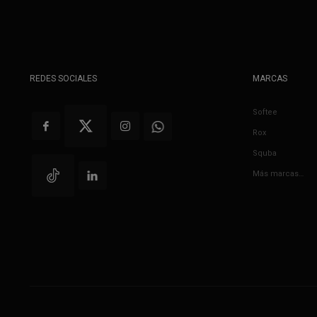
REDES SOCIALES
MARCAS
Softee
Rox
Squba
Más marcas…