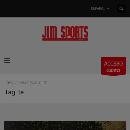
ESPAÑOL
ACCESO
CLIENTES
HOME
POSTS TAGGED "TÉ"
Tag: té