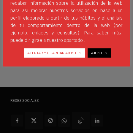
que tiene su origen en China. Entre los
recabar información sobre la utilización de la web
beneficios de este alimento, que funciona
para así mejorar nuestros servicios en base a un
como un sustituto del café, están:
perfil elaborado a partir de tus hábitos y el análisis
fortalece el sistema inmunitario y reduce
de tu comportamiento dentro de la web (por
ejemplo, enlaces y consultas). Para saber más,
ACTIVA
ACTIVIDADFÍSICA
BENEFICIOS
BIENESTAR
puede dirigirse a nuestro apartado .
CONSEJOS
DEPORTE
JIMSPORTS
MATCHA
SALUD
TÉ
TÉMATCHA
TIPS
VIDA
WHERESPORTSBEGIN
ACEPTAR Y GUARDAR AJUSTES
AJUSTES
REDES SOCIALES