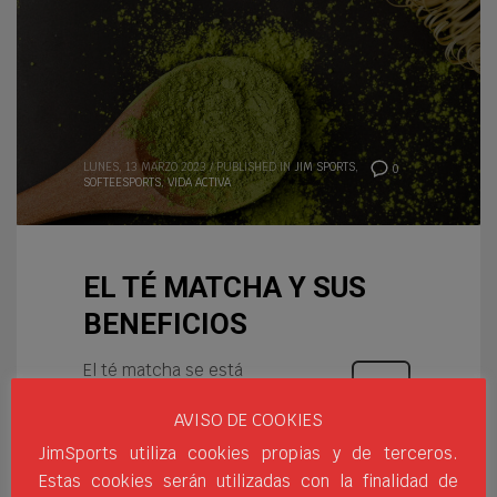
LUNES, 13 MARZO 2023
/
PUBLISHED IN
JIM SPORTS
,
0
SOFTEESPORTS
,
VIDA ACTIVA
EL TÉ MATCHA Y SUS
BENEFICIOS
El té matcha se está
haciendo cada vez más
AVISO DE COOKIES
popular y eso se debe a sus
beneficios para el bienestar
JimSports utiliza cookies propias y de terceros.
natural. Se trata de un té verde en polvo
Estas cookies serán utilizadas con la finalidad de