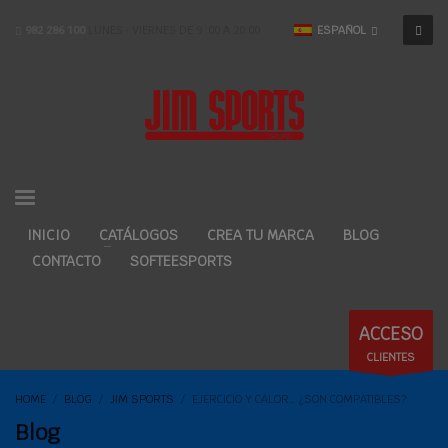
ESPAÑOL
982 286 100
LUNES - VIERNES DE 9 :00 A 20:00
INICIO
CATÁLOGOS
CREA TU MARCA
BLOG
CONTACTO
SOFTEESPORTS
ACCESO
CLIENTES
HOME
BLOG
JIM SPORTS
EJERCICIO Y CALOR… ¿SON COMPATIBLES?
Blog