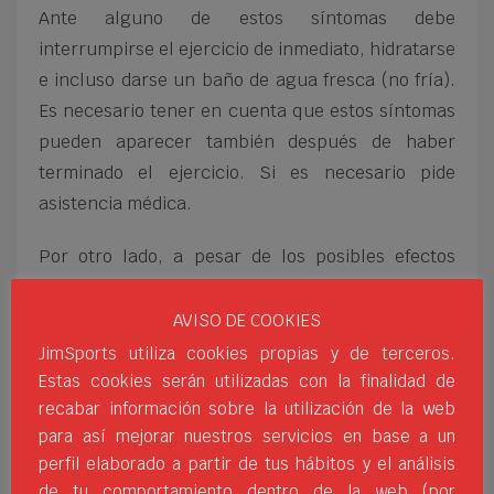
Ante alguno de estos síntomas debe
interrumpirse el ejercicio de inmediato, hidratarse
e incluso darse un baño de agua fresca (no fría).
Es necesario tener en cuenta que estos síntomas
pueden aparecer también después de haber
terminado el ejercicio. Si es necesario pide
asistencia médica.
Por otro lado, a pesar de los posibles efectos
negativos, si el ejercicio se lleva a cabo en
condiciones controladas y seguras no tiene por
AVISO DE COOKIES
qué causar perjuicios. Algunos
consejos
a tener
JimSports utiliza cookies propias y de terceros.
en cuenta a la hora de realizar ejercicio con
Estas cookies serán utilizadas con la finalidad de
recabar información sobre la utilización de la web
temperaturas elevadas son:
para así mejorar nuestros servicios en base a un
No realizarlo en las horas centrales del día,
perfil elaborado a partir de tus hábitos y el análisis
de tu comportamiento dentro de la web (por