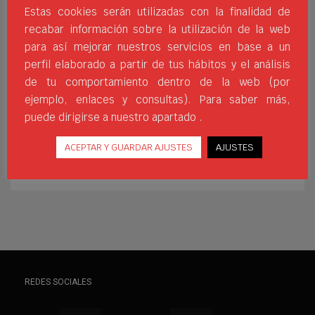
sector promocional. Los
Estas cookies serán utilizadas con la finalidad de
clientes que quieren crear un campaña
recabar información sobre la utilización de la web
valoran enormemente el tema de la
para así mejorar nuestros servicios en base a un
personalización pues es la forma en la que
perfil elaborado a partir de tus hábitos y el análisis
pueden dejar marca, bien a través de un
de tu comportamiento dentro de la web (por
mensaje concreto o con su propia marca.
ejemplo, enlaces y consultas). Para saber más,
Las nuevas tecnologías aplicadas al
puede dirigirse a nuestro apartado .
mundo de
ACEPTAR Y GUARDAR AJUSTES
AJUSTES
IMPRESIÓN
PERSONALIZACIÓN
SERIGRAFÍA
TRANSFER
REDES SOCIALES