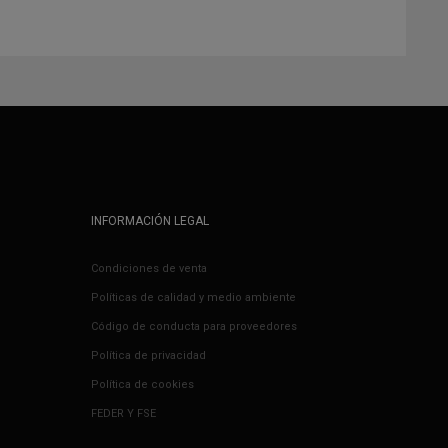
INFORMACIÓN LEGAL
Condiciones de venta
Políticas de calidad y medio ambiente
Código de conducta para proveedores
Política de privacidad
Política de cookies
FEDER Y FSE