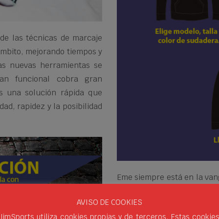
de las técnicas de marcaje
mbito, mejorando tiempos y
tas nuevas herramientas se
tan funcional cobra gran
s una solución rápida que
ad, rapidez y la posibilidad
Eme siempre está en la vang
quieres saber algo más 
AVISO DE COOKIES
contactar con nuestro De
JimSports utiliza cookies propias y de terceros. Estas cookie