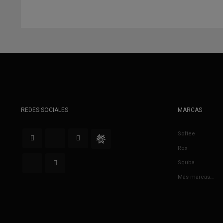
REDES SOCIALES
MARCAS
Softee
Rox
Squba
Más marcas…