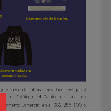
uardia y en las últimas novedades. Así que si
obre el Catálogo del Camino no dudes en
982 286 100
partamento Comercial en el
o
s