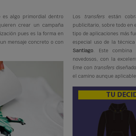
o
es algo primordial dentro
Los
transfers
están cobra
 quieren crear un campaña
publicitario, sobre todo en
zación pues es la forma en
tipo de aplicaciones más fu
 un mensaje concreto o con
especial uso de la técnic
Santiago
. Este combina 
novedosos, con la excelen
Eme con
transfers
diseñados
el camino aunque aplicable 