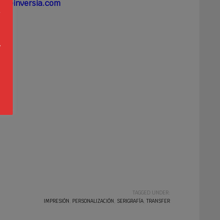
emeinversia.com
a
n
s
y
o
TAGGED UNDER:
IMPRESIÓN
,
PERSONALIZACIÓN
,
SERIGRAFÍA
,
TRANSFER