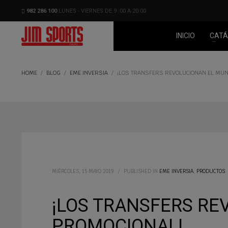
982 286 100
LUNES - VIERNES DE 9 :00 A 20:00
INICIO
CATÁ
HOME
BLOG
EME INVERSIA
¡LOS TRANSFERS REVOLUCIONAN EL MUND
MIÉRCOLES, 15 MAYO 2019
/
PUBLISHED IN
EME INVERSIA
,
PRODUCTOS
¡LOS TRANSFERS RE
PROMOCIONAL!