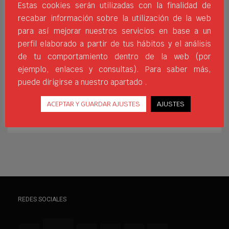
Estas cookies serán utilizadas con la finalidad de
calzado que se adapten a las necesidades
recabar información sobre la utilización de la web
que surgen a los y las consumidoras
para así mejorar nuestros servicios en base a un
actuales. Gracias a ello hemos preparado
perfil elaborado a partir de tus hábitos y el análisis
una colección centrada por una parte en
de tu comportamiento dentro de la web (por
el outdoor y otra en la línea más casual de
ejemplo, enlaces y consultas). Para saber más,
CALZADO JIM SPORTS
CALZADO OUTDOOR
puede dirigirse a nuestro apartado .
CALZADOCASUAL
DISEÑO ERGONÓMICO
JIM SPORTS
MODA DEPORTIVA
NOVEDADES JIM SPORTS
ACEPTAR Y GUARDAR AJUSTES
AJUSTES
SNEAKER URBANAS
ZAPATILLAS ROX
ZAPATILLAS SOFTEE
REDES SOCIALES