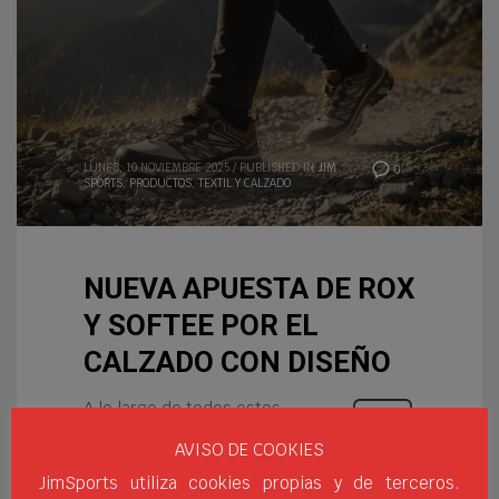
LUNES, 10 NOVIEMBRE 2025
/
PUBLISHED IN
JIM
0
SPORTS
,
PRODUCTOS
,
TEXTIL Y CALZADO
NUEVA APUESTA DE ROX
Y SOFTEE POR EL
CALZADO CON DISEÑO
A lo largo de todos estos
meses nuestro equipo de
AVISO DE COOKIES
diseño y producto ha estado
JimSports utiliza cookies propias y de terceros.
buscando modelos de