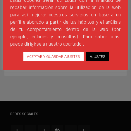
Estas cookies serán utilizadas con la finalidad de
calzado que se adapten a las necesidades
recabar información sobre la utilización de la web
que surgen a los y las consumidoras
para así mejorar nuestros servicios en base a un
actuales. Gracias a ello hemos preparado
perfil elaborado a partir de tus hábitos y el análisis
una colección centrada por una parte en
de tu comportamiento dentro de la web (por
el outdoor y otra en la línea más casual de
ejemplo, enlaces y consultas). Para saber más,
puede dirigirse a nuestro apartado .
CALZADO JIM SPORTS
CALZADO OUTDOOR
CALZADOCASUAL
DISEÑO ERGONÓMICO
JIM SPORTS
MODA DEPORTIVA
NOVEDADES JIM SPORTS
ACEPTAR Y GUARDAR AJUSTES
AJUSTES
SNEAKER URBANAS
ZAPATILLAS ROX
ZAPATILLAS SOFTEE
REDES SOCIALES