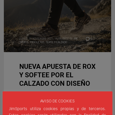
LUNES, 10 NOVIEMBRE 2025
/
PUBLISHED IN
JIM
0
SPORTS
,
PRODUCTOS
,
TEXTIL Y CALZADO
NUEVA APUESTA DE ROX
Y SOFTEE POR EL
CALZADO CON DISEÑO
A lo largo de todos estos
meses nuestro equipo de
AVISO DE COOKIES
diseño y producto ha estado
JimSports utiliza cookies propias y de terceros.
buscando modelos de