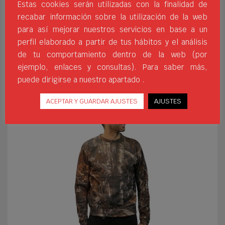
Estas cookies serán utilizadas con la finalidad de
de Camuflaje
, con diseño clásico de cuello
recabar información sobre la utilización de la web
redondo y ajustable en los puños y cinturilla.
para así mejorar nuestros servicios en base a un
Cuenta con un tallaje que va desde la XS hasta la
perfil elaborado a partir de tus hábitos y el análisis
XXL y que permite la personalización completa a
de tu comportamiento dentro de la web (por
través de diferentes técnicas como la serigrafía,
ejemplo, enlaces y consultas). Para saber más,
el transfer o el vinilo.
puede dirigirse a nuestro apartado .
ACEPTAR Y GUARDAR AJUSTES
AJUSTES