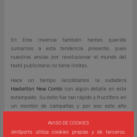
En Eme Inversia también hemos querido
sumarnos a esta tendencia presente, pues
nuestras ansias por revolucionar el mundo del
textil publicitario no tiene límites.
Hace un tiempo lanzábamos la sudadera
Haxbelton New Combi
con algún detalle en este
estampado. Su éxito fue tan rápido y fructífero en
un montón de campañas y por eso este año
hemos lanzado una sudadera nueva, rompedora y
AVISO DE COOKIES
con la que dejarás huella en todas tus campañas
de publicidad. Presentamos así la nueva
sudadera
JimSports utiliza cookies propias y de terceros.