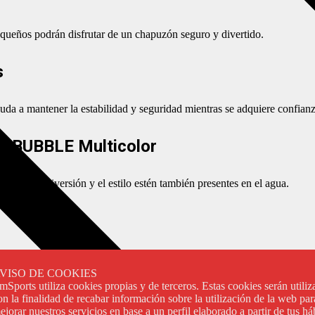
equeños podrán disfrutar de un chapuzón seguro y divertido.
s
ayuda a mantener la estabilidad y seguridad mientras se adquiere confianz
lo BUBBLE Multicolor
para que la diversión y el estilo estén también presentes en el agua.
ta calidad:
VISO DE COOKIES
imSports utiliza cookies propias y de terceros. Estas cookies serán utiliz
on la finalidad de recabar información sobre la utilización de la web par
ejorar nuestros servicios en base a un perfil elaborado a partir de tus há