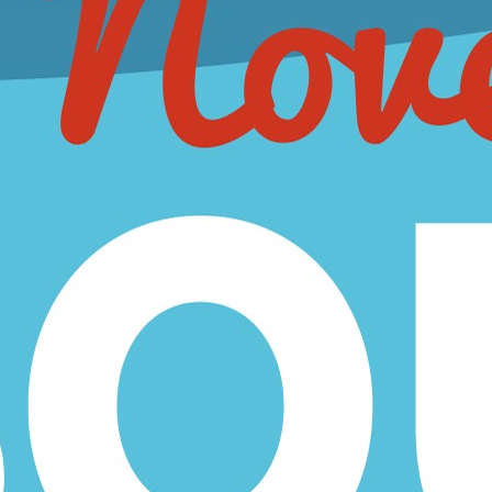
do tipo de material y equipamiento deportivo en más de 17.000 referenc
al 982 286 100
o si lo prefieres enviarnos un correo a ventas@jimsport