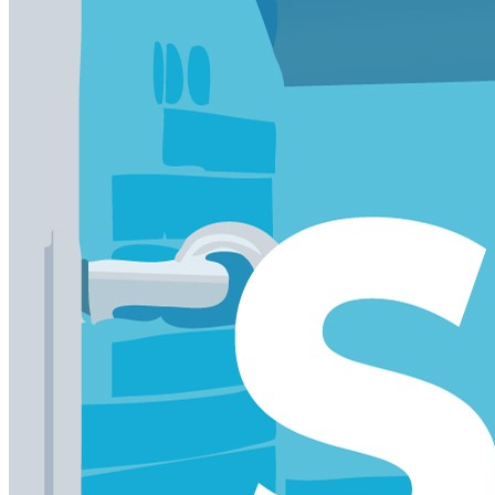
Catálogos
NUEVO CATÁLOGO GENERAL
Descubre nuestro nuevo catálogo general en el que incluimos to
Para cualquier duda o consulta que te surja puedes llamarnos 