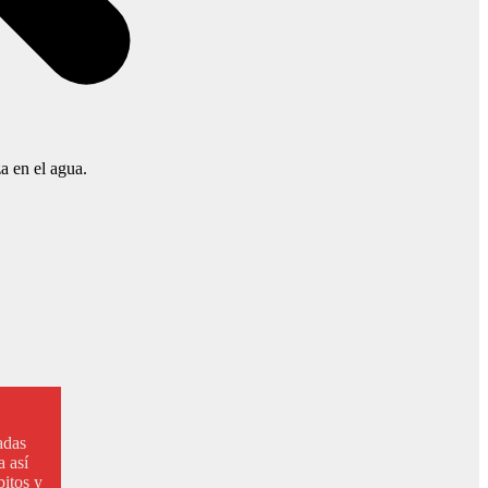
a en el agua.
adas
a así
bitos y