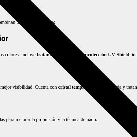
ombinan tecnología y diseño:
ior
os colores. Incluye
tratamiento antivaho
y
protección UV Shield
, id
a mejor visibilidad. Cuenta con
cristal templado
, alta resistencia y trat
das para mejorar la propulsión y la técnica de nado.