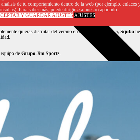
l análisis de tu comportamiento dentro de la web (por ejemplo, enlaces 
onsultas). Para saber más, puede dirigirse a nuestro apartado .
ersión y seguridad en el agua
CEPTAR Y GUARDAR AJUSTES
AJUSTES
plemente quieras disfrutar del verano en la piscina o la playa,
Squba
tie
didad.
l equipo de
Grupo Jim Sports
.