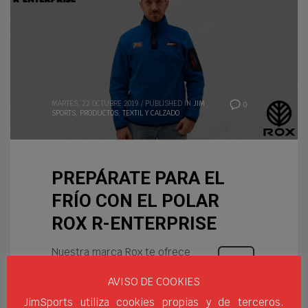
MARTES, 22 OCTUBRE 2019
/
PUBLISHED IN
JIM
0
SPORTS
,
PRODUCTOS
,
TEXTIL Y CALZADO
PREPÁRATE PARA EL
FRÍO CON EL POLAR
ROX R-ENTERPRISE
Nuestra marca Rox te ofrece
una amplia colección de
AVISO DE COOKIES
forros polares con los que
podrás combatir el frío.
JimSports utiliza cookies propias y de terceros.