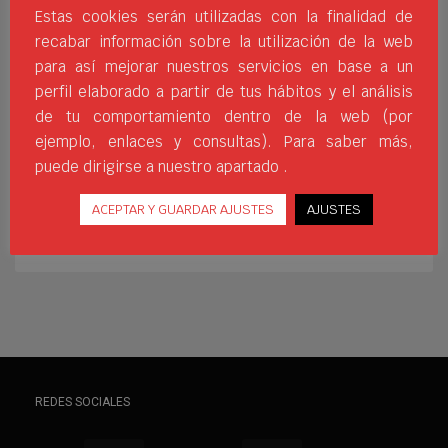
Entre todos ellos tenemos el modelo R-
Estas cookies serán utilizadas con la finalidad de
Enterprise, un diseño único y ergonómico
recabar información sobre la utilización de la web
que te permitirá una total libertad de
para así mejorar nuestros servicios en base a un
movimiento así como mantener tu
perfil elaborado a partir de tus hábitos y el análisis
temperatura corporal ante las bajas
de tu comportamiento dentro de la web (por
temperaturas. Cuenta con cuello alto
ejemplo, enlaces y consultas). Para saber más,
envolvente provisto de
puede dirigirse a nuestro apartado .
DEPORTE
DEPORTES DE MONTAÑA
FORRO POLAR
FRÍO
ACEPTAR Y GUARDAR AJUSTES
AJUSTES
TEXTIL PARA FRIO
WHERESPORTSBEGIN
REDES SOCIALES