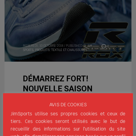
MERCREDI, 10 OCTOBRE 2018
/
PUBLISHED IN
JIM
0
SPORTS
,
PRODUITS
,
TEXTILE ET CHAUSSURES
DÉMARREZ FORT!
NOUVELLE SAISON
STYLÉE AVEC ROX
AVIS DE COOKIES
Nous vous présentons la
JimSports utilise ses propres cookies et ceux de
collection de chaussures
tiers. Ces cookies seront utilisés avec le but de
urbaines par notre marque
recueillir des informations sur l'utilisation du site
ROX, qui allient technicité et