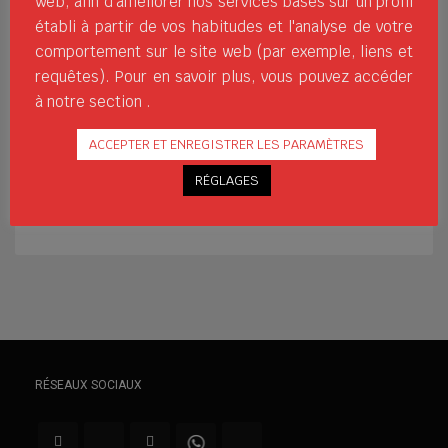
web, afin d'améliorer nos services basés sur un profil
tendance avec ses modèles uniques,
établi à partir de vos habitudes et l'analyse de votre
phares dans le monde de la chaussure
comportement sur le site web (par exemple, liens et
sportive et urbaine. En perpétuelle
requêtes). Pour en savoir plus, vous pouvez accéder
amélioration pour combiner le confort et
à notre section .
le style, nous vous présentons notre
collection encore plus innovante: R-
ACCEPTER ET ENREGISTRER LES PARAMÈTRES
MASAI La chaussure Rox R-Masai est
RÉGLAGES
NOUVELLES TENDANCES
ROX
SAISON
RÉSEAUX SOCIAUX