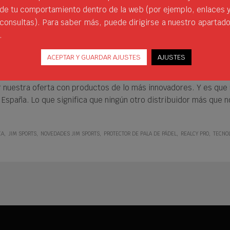
de tu comportamiento dentro de la web (por ejemplo, enlaces 
consultas). Para saber más, puede dirigirse a nuestro apartad
.
ACEPTAR Y GUARDAR AJUSTES
AJUSTES
ÑA DE LA MANO DE JIM SPORTS
r nuestra oferta con productos de lo más innovadores. Y es que
ra España. Lo que significa que ningún otro distribuidor más que
CA
JIM SPORTS
NOVEDADES JIM SPORTS
PROTECTOR DE PALA DE PÁDEL
REALCY PRO
TECNOL