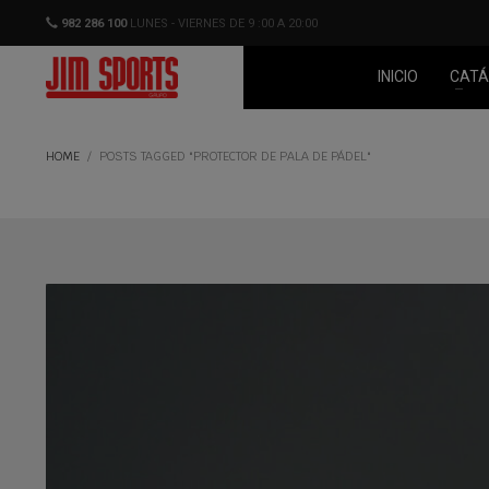
982 286 100
LUNES - VIERNES DE 9 :00 A 20:00
INICIO
CATÁ
HOME
POSTS TAGGED "PROTECTOR DE PALA DE PÁDEL"