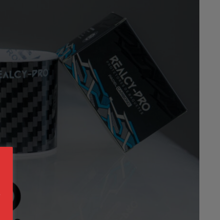
s
a
n
s