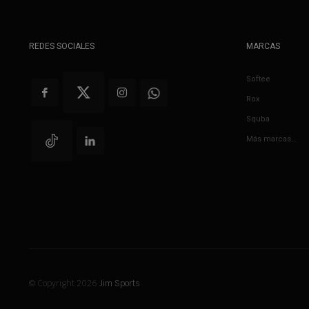
REDES SOCIALES
MARCAS
Softee
Rox
Squba
Más marcas…
© Copyright 2026
Jim Sports