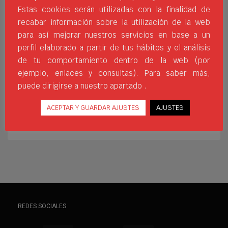
Estas cookies serán utilizadas con la finalidad de
que este es ideal para
recabar información sobre la utilización de la web
divertirse en cualquier lugar. Son muchas
para así mejorar nuestros servicios en base a un
las piscinas, los parques u otros entornos
perfil elaborado a partir de tus hábitos y el análisis
de ocio los que instalan una mesa de tenis
de tu comportamiento dentro de la web (por
de mesa para que los usuari@s tengan
ejemplo, enlaces y consultas). Para saber más,
acceso a ella. No obstante,
puede dirigirse a nuestro apartado .
DISTRIBUIDOR
EL HORMIGUERO
JIMSPORTS
MATERIAL DEPORTIVO
PELOTAS
PINGPONG
RAQUETAS
ACEPTAR Y GUARDAR AJUSTES
AJUSTES
TENIS DE MESA
TV
WHERESPORTSBEGIN
REDES SOCIALES