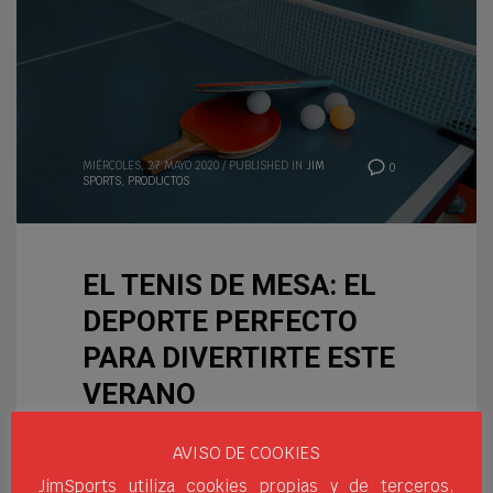
MIÉRCOLES, 27 MAYO 2020
/
PUBLISHED IN
JIM
0
SPORTS
,
PRODUCTOS
EL TENIS DE MESA: EL
DEPORTE PERFECTO
PARA DIVERTIRTE ESTE
VERANO
El tenis de mesa es uno de
AVISO DE COOKIES
los deportes más
JimSports utiliza cookies propias y de terceros.
practicados en el verano y es