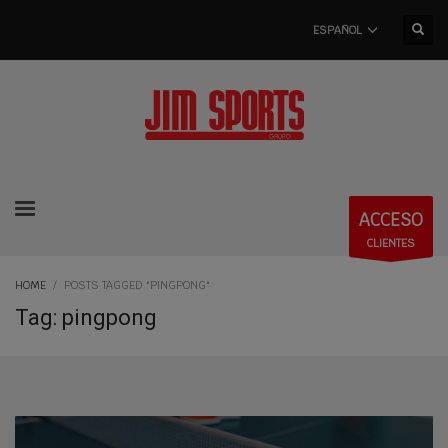
ESPAÑOL
ACCESO
CLIENTES
HOME
POSTS TAGGED "PINGPONG"
Tag: pingpong