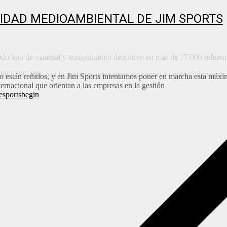
LIDAD MEDIOAMBIENTAL DE JIM SPORTS
do tipo de material y equipamiento deportivo en más de 17.000 referenc
al 982 286 100
o si lo prefieres enviarnos un correo a ventas@jimsport
o están reñidos, y en Jim Sports intentamos poner en marcha esta máxi
rnacional que orientan a las empresas en la gestión
esportsbegin