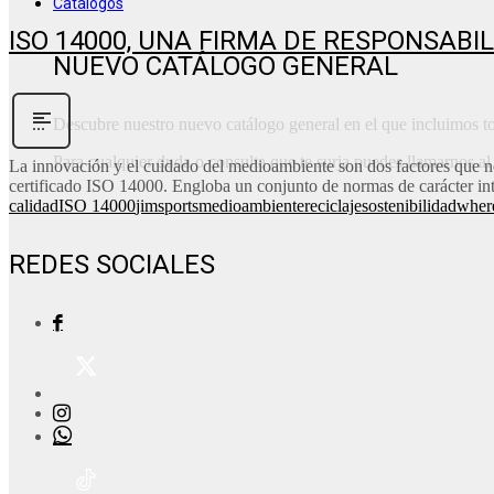
Catálogos
ISO 14000, UNA FIRMA DE RESPONSABI
NUEVO CATÁLOGO GENERAL
Descubre nuestro nuevo catálogo general en el que incluimos to
Para cualquier duda o consulta que te surja puedes llamarnos 
La innovación y el cuidado del medioambiente son dos factores que n
certificado ISO 14000. Engloba un conjunto de normas de carácter inte
calidad
ISO 14000
jimsports
medioambiente
reciclaje
sostenibilidad
wher
REDES SOCIALES