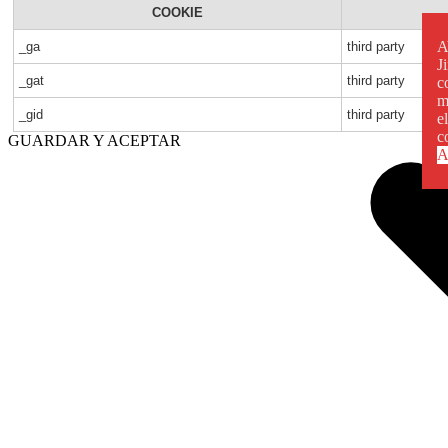
COOKIE
A
_ga
third party
J
_gat
third party
c
m
_gid
third party
e
c
GUARDAR Y ACEPTAR
A