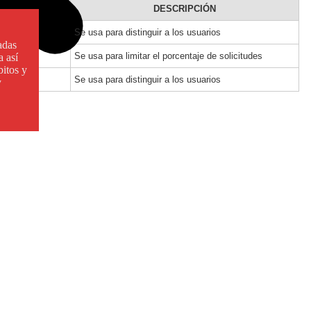
DESCRIPCIÓN
Se usa para distinguir a los usuarios
adas
Se usa para limitar el porcentaje de solicitudes
a así
bitos y
Se usa para distinguir a los usuarios
y