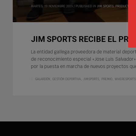
MARTES, 19 NOVIEMBRE 2019
/
PUBLISHED IN
JIM SPORTS
,
PRODUCTOS
,
S
JIM SPORTS RECIBE EL PRE
La entidad gallega proveedora de material deport
de reconocimiento especial «Jose Luis Salvador»
por la puesta en marcha de nuevos proyectos qu
GALARDÓN
GESTIÓN DEPORTIVA
JIMSPORTS
PREMIO
WHERESPORTS