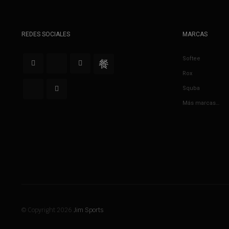
REDES SOCIALES
MARCAS
Softee
Rox
Squba
Más marcas…
© Copyright 2026
Jim Sports