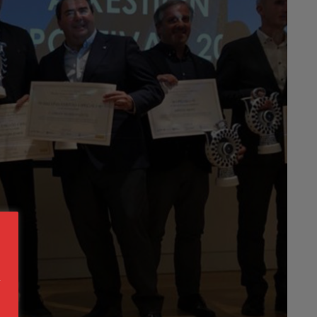
s
a
n
s