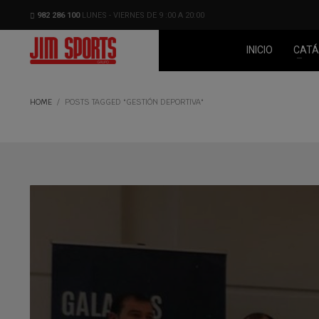
982 286 100
LUNES - VIERNES DE 9 :00 A 20:00
INICIO
CATÁ
HOME
POSTS TAGGED "GESTIÓN DEPORTIVA"