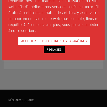
recueillir des informations sur l'utilisation du site
l’entraînement. Cette section comprend
web, afin d'améliorer nos services basés sur un profil
tout ce qui est nécessaire aux joueurs
établi à partir de vos habitudes et l'analyse de votre
mais aussi d’autres matériels pour les
comportement sur le site web (par exemple, liens et
arbitres ou les entraîneurs. Dans ce post,
requêtes). Pour en savoir plus, vous pouvez accéder
vous trouverez certains des principaux
à notre section .
produits et nouvelles de cette section.
Cônes d’entraînement:
ACCEPTER ET ENREGISTRER LES PARAMÈTRES
DEPORTE
ENTRENAMIENTO
FOOTBALL
FORMATION
RÉGLAGES
FÚTBOL
JIMSPORTS
MATÉRIAL DE FORMATION
MATERIAL PARA ENTRENAR
SPORT
WHERESPORTSBEGIN
RÉSEAUX SOCIAUX