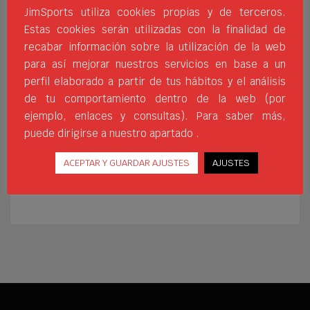
soluciones que marquen la
JimSports utiliza cookies propias y de terceros.
diferencia en cada
Estas cookies serán utilizadas con la finalidad de
entrenamiento. Por eso, incorporamos a
recabar información sobre la utilización de la web
nuestro catálogo la nueva línea de agarres
para así mejorar nuestros servicios en base a un
para poleas Softee, una colección
perfil elaborado a partir de tus hábitos y el análisis
diseñada para mejorar la comodidad, el
de tu comportamiento dentro de la web (por
control y el rendimiento en ejercicios de
ejemplo, enlaces y consultas). Para saber más,
fuerza y tracción. Esta nueva gama reúne
diferentes tipos de agarres
puede dirigirse a nuestro apartado .
CALIDAD
DISTRIBUIDORES DE MATERIAL
ACEPTAR Y GUARDAR AJUSTES
AJUSTES
EQUIPAMIENTO FITNESS
EQUIPAMIENTO PARA GIMNASIOS
JIM SPORTS
PROVEEDOR MATERIAL DEPORTIVO