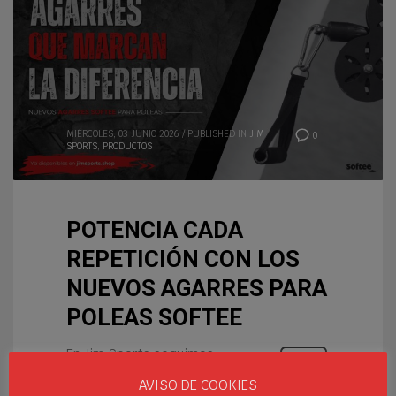
MIÉRCOLES, 03 JUNIO 2026
/
PUBLISHED IN
JIM
0
SPORTS
,
PRODUCTOS
POTENCIA CADA
REPETICIÓN CON LOS
NUEVOS AGARRES PARA
POLEAS SOFTEE
En Jim Sports seguimos
evolucionando para ofrecer
AVISO DE COOKIES