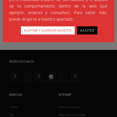
de tu comportamiento dentro de la web (por
ALMACÉN
DIGITALIZACIÓN
JIMSPORTS
LOGÍSTICA
ROBOT
ejemplo, enlaces y consultas). Para saber más,
WHERESPORTSBEGIN
puede dirigirse a nuestro apartado .
ACEPTAR Y GUARDAR AJUSTES
AJUSTES
REDES SOCIALES
MARCAS
SITEMAP
Softee
Sobre nosotros
Rox
Nuestras empresas