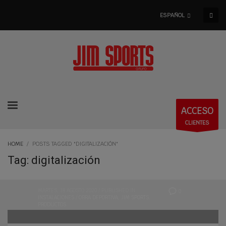
ESPAÑOL
ACCESO
CLIENTES
HOME
POSTS TAGGED "DIGITALIZACIÓN"
Tag: digitalización
MARTES, 18 AGOSTO 2020
/
PUBLISHED IN
0
INSTALACIONES / OBRA DEPORTIVA
,
JIM SPORTS
,
PRODUCTOS