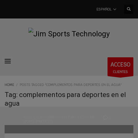
ESPAÑOL
ACCESO
CLIENTES
HOME
POSTS TAGGED "COMPLEMENTOS PARA DEPORTES EN EL AGUA"
Tag: complementos para deportes en el
agua
JUEVES, 14 NOVIEMBRE 2019
/
PUBLISHED IN
JIM
0
SPORTS
,
PRODUCTOS