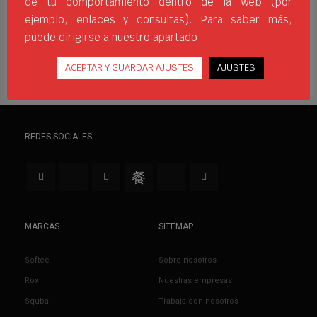
de tu comportamiento dentro de la web (por
DEPORTE
DEPORTES ACUÁTICOS
JIMSPORTS
NATACIÓN
ejemplo, enlaces y consultas). Para saber más,
puede dirigirse a nuestro apartado .
ACEPTAR Y GUARDAR AJUSTES
AJUSTES
REDES SOCIALES
MARCAS
SITEMAP
Softee
Sobre nosotros
Rox
Nuestras empresas
Squba
Trabaja con nosotros