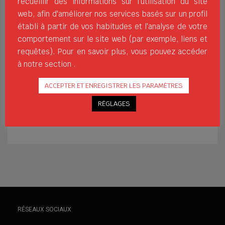
recueillir des informations sur l'utilisation du site
conception de marques
web, afin d'améliorer nos services basés sur un profil
tierces après plus de 20 ans d’activité
établi à partir de vos habitudes et l'analyse de votre
dans le cadre de la création et du
comportement sur le site web (par exemple, liens et
développement de la marque. Nous avons
requêtes). Pour en savoir plus, vous pouvez accéder
actuellement notre propre marque,
à notre section .
Softee, et la distribution exclusive de la
marque Rox, que nous développons et
ACCEPTER ET ENREGISTRER LES PARAMÈTRES
commercialisons dans les 32
RÉGLAGES
BONNETS
NATACIÓN
NATATION
PERSONNALISATION
RÉSEAUX SOCIAUX