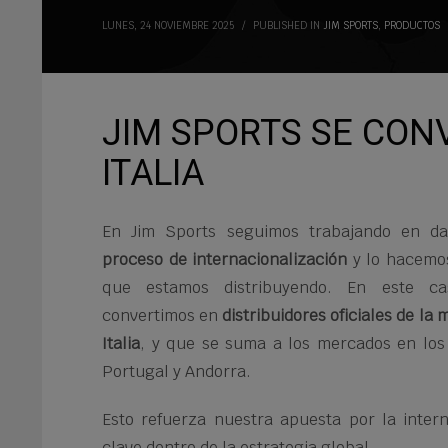
LUNES, 24 NOVIEMBRE 2025
/
PUBLISHED IN
JIM SPORTS
,
PRODUCTOS
JIM SPORTS SE CONV
ITALIA
En Jim Sports seguimos trabajando en da
proceso de internacionalización
y lo hacemos
que estamos distribuyendo. En este c
convertimos en
distribuidores oficiales de la
Italia
, y que se suma a los mercados en lo
Portugal y Andorra.
Esto refuerza nuestra apuesta por la intern
clave dentro de la estrategia global.