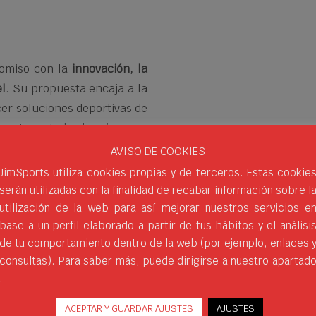
romiso con la
innovación, la
el
. Su propuesta encaja a la
ecer soluciones deportivas de
deporte en todos los rincones
AVISO DE COOKIES
JimSports utiliza cookies propias y de terceros. Estas cookie
os jugadores profesionales
serán utilizadas con la finalidad de recabar información sobre l
prestigio y presencia en el
utilización de la web para así mejorar nuestros servicios e
 Agustín Tapia, Daniel Sanyo
base a un perfil elaborado a partir de tus hábitos y el análisi
ía…
de tu comportamiento dentro de la web (por ejemplo, enlaces 
consultas). Para saber más, puede dirigirse a nuestro apartad
.
ACEPTAR Y GUARDAR AJUSTES
AJUSTES