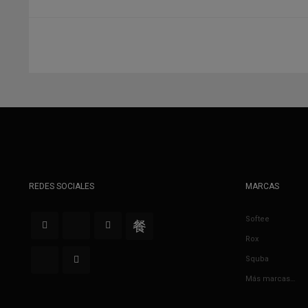
REDES SOCIALES
MARCAS
Softee
Rox
Squba
Más marcas…