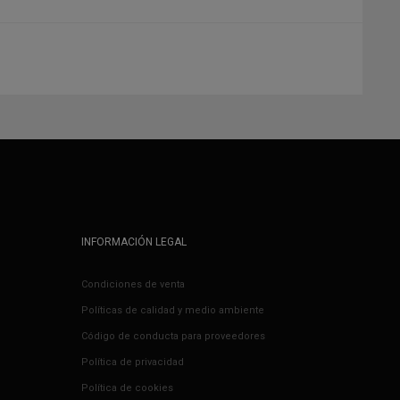
INFORMACIÓN LEGAL
Condiciones de venta
Políticas de calidad y medio ambiente
Código de conducta para proveedores
Política de privacidad
Política de cookies