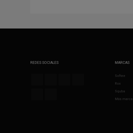
REDES SOCIALES
MARCAS
Softee
Rox
Squba
Más marca