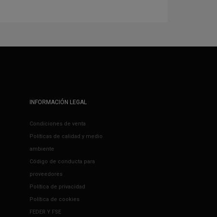
INFORMACIÓN LEGAL
Condiciones de venta
Políticas de calidad y medio
ambiente
Código de conducta para
proveedores
Política de privacidad
Política de cookies
FEDER Y FSE