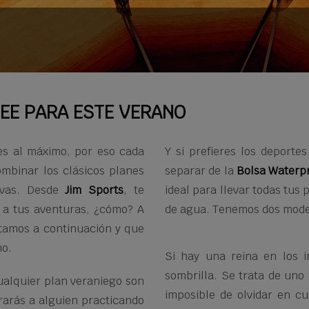
EE PARA ESTE VERANO
es al máximo, por eso cada
Y si prefieres los deportes
binar los clásicos planes
separar de la
Bolsa Waterpr
tivas. Desde
Jim
Sports
, te
ideal para llevar todas tus
 a tus aventuras, ¿cómo? A
de agua. Tenemos dos model
ntamos a continuación y que
no.
Si hay una reina en los i
sombrilla. Se trata de uno 
cualquier plan veraniego son
imposible de olvidar en c
trarás a alguien practicando