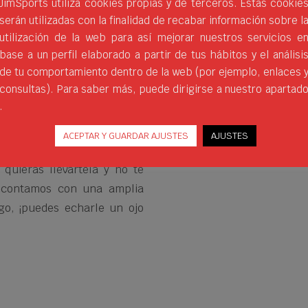
JimSports utiliza cookies propias y de terceros. Estas cookie
serán utilizadas con la finalidad de recabar información sobre l
utilización de la web para así mejorar nuestros servicios e
base a un perfil elaborado a partir de tus hábitos y el análisi
de tu comportamiento dentro de la web (por ejemplo, enlaces 
consultas). Para saber más, puede dirigirse a nuestro apartad
.
el fútbol, el hockey o el
ACEPTAR Y GUARDAR AJUSTES
AJUSTES
Portería multiusos
PVC 100
 quieras llevártela y no te
e contamos con una amplia
o, ¡puedes echarle un ojo