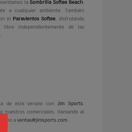
resentamos la
Sombrilla Softee Beach
,
tente a cualquier ambiente. También
on el
Paravientos Softee
, disfrutando
 libre independientemente de las
.
uta de este verano con
Jim Sports
.
a nuestros comerciales, llamando al
correo a
ventas@jimsports.com
.