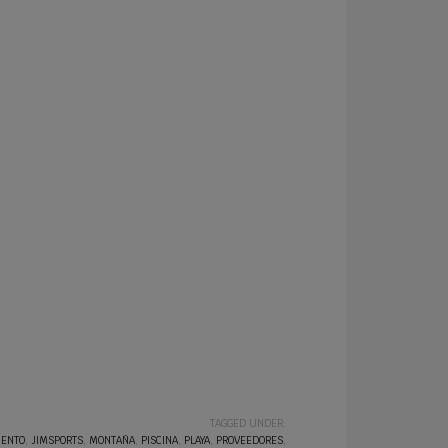
TAGGED UNDER:
IENTO
,
JIMSPORTS
,
MONTAÑA
,
PISCINA
,
PLAYA
,
PROVEEDORES
,