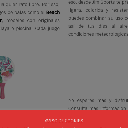
eso, desde Jim Sports te p
ualquier rato libre. Por eso,
ligera, colorida y resis
gos de palas como el
Beach
puedes combinar su uso c
r
, modelos con originales
así de tus días al aire
laya o piscina. Cada juego
condiciones meteorológicas
No esperes más y disfr
Consulta más información 
982 286 100
o enviando un 
AVISO DE COOKIES