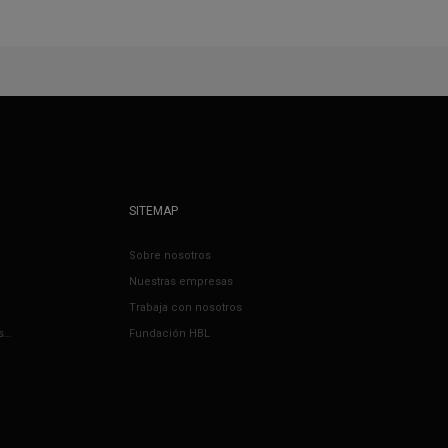
SITEMAP
Sobre nosotros
Nuestras empresas
Trabaja con nosotros
s…
Fundación HBL