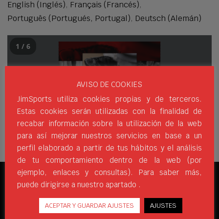
English
(
Inglés
)
Français
(
Francés
)
Português
(
Portugués, Portugal
)
Deutsch
(
Alemán
)
1 / 6
AVISO DE COOKIES
JimSports utiliza cookies propias y de terceros.
Estas cookies serán utilizadas con la finalidad de
recabar información sobre la utilización de la web
para así mejorar nuestros servicios en base a un
perfil elaborado a partir de tus hábitos y el análisis
de tu comportamiento dentro de la web (por
ejemplo, enlaces y consultas). Para saber más,
puede dirigirse a nuestro apartado .
REDES SOCIALES
ACEPTAR Y GUARDAR AJUSTES
AJUSTES