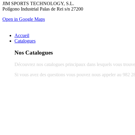
JIM SPORTS TECHNOLOGY, S.L.
Polígono Industrial Palas de Rei s/n 27200
Open in Google Maps
Accueil
Catalogues
Nos Catalogues
Découvrez nos catalogues principaux dans lesquels vous trouve
Si vous avez des questions vous pouvez nous appeler au 982 2