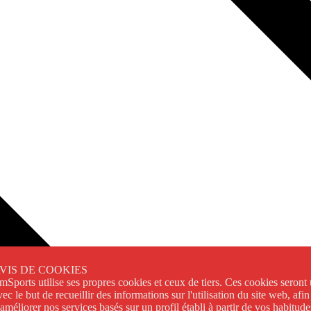
VIS DE COOKIES
imSports utilise ses propres cookies et ceux de tiers. Ces cookies seront u
vec le but de recueillir des informations sur l'utilisation du site web, afin
'améliorer nos services basés sur un profil établi à partir de vos habitude