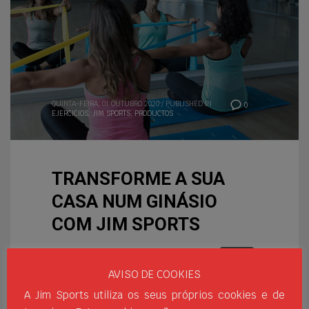
QUINTA-FEIRA, 01 OUTUBRO 2020
/
PUBLISHED IN
0
EJERCICIOS
,
JIM SPORTS
,
PRODUCTOS
TRANSFORME A SUA
CASA NUM GINÁSIO
COM JIM SPORTS
O desporto é para muitas
pessoas um pilar fundamental
AVISO DE COOKIES
na sua vida quotidiana. É uma
A Jim Sports utiliza os seus próprios cookies e de
rotina indispensável para