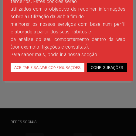
terceiros. Estes cookies serão
muitas pessoas que, durante os últimos e
utilizados com o objectivo de recolher informações
complicados meses, se tornou difícil de
sobre a utilização da web a fim de
começar. Os benefícios do desporto são
melhorar os nossos serviços com base num perfil
inumeráveis, tanto física como
elaborado a partir dos seus hábitos e
psicologicamente e podem tornar-se uma
da análise do seu comportamento dentro da web
válvula de escape em cualquier situação.
(por exemplo, ligações e consultas).
A fim de
Para saber mais, pode ir à nossa secção .
DEPORTE EN CASA
ENTRENAMIENTOS
FITNESS
JIMSPORTS
MATERIAL DEPORTIVO
ACEITAR E SALVAR CONFIGURAÇÕES
CONFIGURAÇÕES
REDES SOCIAIS