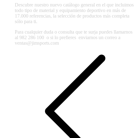
Descubre nuestro nuevo catálogo general en el que incluimos
todo tipo de material y equipamiento deportivo en más de
17.000 referencias, la selección de productos más completa
sólo para ti.
Para cualquier duda o consulta que te surja puedes llamarnos
al 982 286 100
o si lo prefieres enviarnos un correo a
ventas@jimsports.com