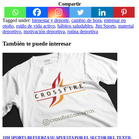
Compartir
Tagged under:
bienestar y deporte
,
cambio de hora
,
entrenar en
otoño
,
estilo de vida activo
,
hábitos saludables
,
Jim Sports
,
material
deportivo
,
motivación deportiva
,
rutina deportiva
También te puede interesar
JIM SPORTS REFUERZA SU APUESTA POR EL SECTOR DEL TEXTIL