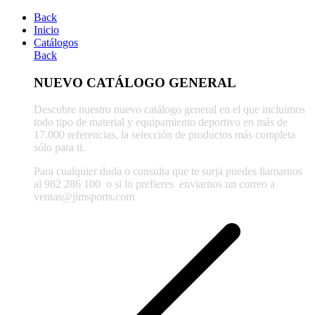
Back
Inicio
Catálogos
Back
NUEVO CATÁLOGO GENERAL
Descubre nuestro nuevo catálogo general en el que incluimos
todo tipo de material y equipamiento deportivo en más de
17.000 referencias, la selección de productos más completa
sólo para ti.
Para cualquier duda o consulta que te surja puedes llamarnos
al 982 286 100
o si lo prefieres enviarnos un correo a
ventas@jimsports.com