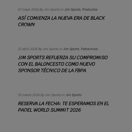
07 mayo 2026
By Jim Sports
in
Jim Sports
,
Productos
ASÍ COMIENZA LA NUEVA ERA DE BLACK
CROWN
Read
more
+
23 abril 2026
By Jim Sports
in
Jim Sports
,
Patrocinios
JIM SPORTS REFUERZA SU COMPROMISO
CON EL BALONCESTO COMO NUEVO
SPONSOR TÉCNICO DE LA FBPA
Read
more
+
25 marzo 2026
By Jim Sports
in
Jim Sports
RESERVA LA FECHA: TE ESPERAMOS EN EL
PADEL WORLD SUMMIT 2026
Read
more
+