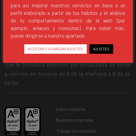
preparado y concienciado en llevar al deporte a
para así mejorar nuestros servicios en base a un
todos los rincones del mundo; pues nadie mejor
perfil elaborado a partir de tus hábitos y el análisis
de tu comportamiento dentro de la web (por
que ell@s conoce las más de 17.000 referencias
ejemplo, enlaces y consultas). Para saber más,
incluidas en el Catálogo General.
puede dirigirse a nuestro apartado .
Desde la resolución de cualquier consulta al
ACEPTAR Y GUARDAR AJUSTES
AJUSTES
servicio post-venta pasa por manos del equipo,
que te brindará atención personalizada de lunes
a viernes en horario de 9 de la mañana a 8 de la
tarde.
Sobre nosotros
Nuestras empresas
Trabaja con nosotros