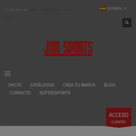
ESPAÑOL
982 286 100
LUNES - VIERNES DE 9 :00 A
20:00
INICIO
CATÁLOGOS
CREA TU MARCA
BLOG
CONTACTO
SOFTEESPORTS
ACCESO
CLIENTES