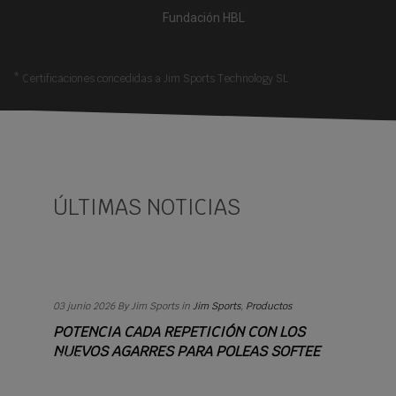
Fundación HBL
* Certificaciones concedidas a Jim Sports Technology SL
ÚLTIMAS NOTICIAS
Read
more
+
03 junio 2026
By Jim Sports
in
Jim Sports
,
Productos
POTENCIA CADA REPETICIÓN CON LOS
NUEVOS AGARRES PARA POLEAS SOFTEE
Read
more
+