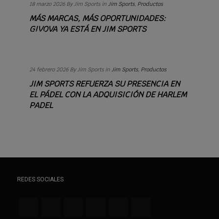
18 marzo 2026
By Jim Sports
in
Jim Sports
,
Productos
MÁS MARCAS, MÁS OPORTUNIDADES:
GIVOVA YA ESTÁ EN JIM SPORTS
Read
more
+
24 febrero 2026
By Jim Sports
in
Jim Sports
,
Productos
JIM SPORTS REFUERZA SU PRESENCIA EN
EL PÁDEL CON LA ADQUISICIÓN DE HARLEM
PADEL
REDES SOCIALES