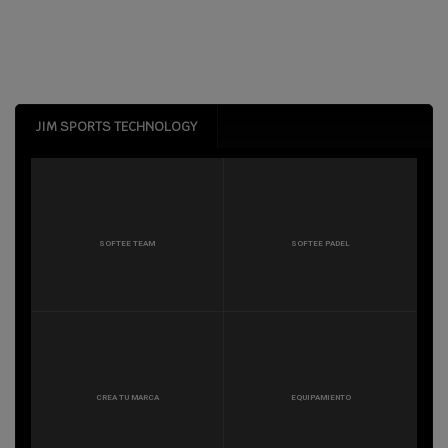
JIM SPORTS TECHNOLOGY
SOFTEE TEAM
SOFTEE PADEL
CREA TU MARCA
EQUIPAMIENTO