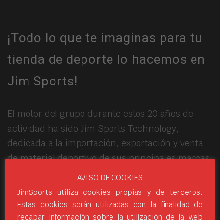
¡Todo lo que te imaginas para tu
tienda de deporte lo hacemos en
Jim Sports!
El motor del grupo durante estos 20 años de
actividad ha sido Jim Sports Technology,
dedicada a la importación, exportación y venta
de material deportivo de sus principales marcas,
así como al diseño y a la creación de terceras.
AVISO DE COOKIES
JimSports utiliza cookies propias y de terceros.
Pero si por algo se caracteriza esta empresa es
Estas cookies serán utilizadas con la finalidad de
por la dedicación de su capital humano,
recabar información sobre la utilización de la web