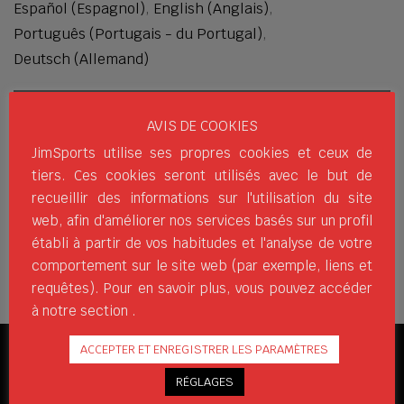
Español
(
Espagnol
)
English
(
Anglais
)
Português
(
Portugais - du Portugal
)
Deutsch
(
Allemand
)
1 / 10
AVIS DE COOKIES
JimSports utilise ses propres cookies et ceux de
tiers. Ces cookies seront utilisés avec le but de
recueillir des informations sur l'utilisation du site
web, afin d'améliorer nos services basés sur un profil
établi à partir de vos habitudes et l'analyse de votre
comportement sur le site web (par exemple, liens et
requêtes). Pour en savoir plus, vous pouvez accéder
à notre section .
ACCEPTER ET ENREGISTRER LES PARAMÈTRES
RÉSEAUX SOCIAUX
RÉGLAGES