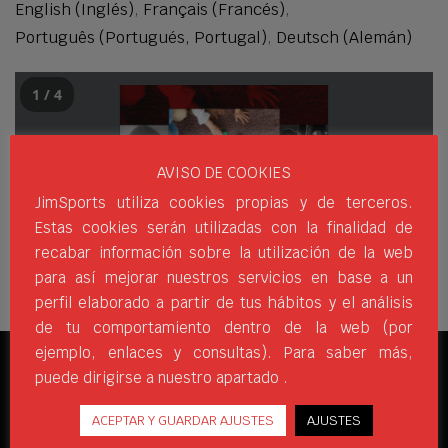
English
(
Inglés
)
Français
(
Francés
)
Português
(
Portugués, Portugal
)
Deutsch
(
Alemán
)
1 / 4
AVISO DE COOKIES
JimSports utiliza cookies propias y de terceros.
Estas cookies serán utilizadas con la finalidad de
recabar información sobre la utilización de la web
para así mejorar nuestros servicios en base a un
perfil elaborado a partir de tus hábitos y el análisis
de tu comportamiento dentro de la web (por
ejemplo, enlaces y consultas). Para saber más,
puede dirigirse a nuestro apartado .
REDES SOCIALES
ACEPTAR Y GUARDAR AJUSTES
AJUSTES