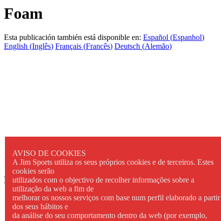
Foam
Esta publicación también está disponible en:
Español
(
Espanhol
)
English
(
Inglês
)
Français
(
Francês
)
Deutsch
(
Alemão
)
AVISO DE COOKIES
A Jim Sports utiliza os seus próprios cookies e de terceiros. Estes
cookies serão
REDES SOCIAIS
utilizados com o objectivo de recolher informações sobre a
utilização da web a fim de
melhorar os nossos serviços com base num perfil elaborado a partir
dos seus hábitos e
da análise do seu comportamento dentro da web (por exemplo,