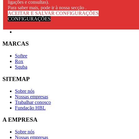
ligações e consultas).
Para saber mais, pode ir à nossa secção .
ACEITAR E SALVAR CONFIGURAÇÕES
CONFIGURAÇÕES
MARCAS
Softee
Rox
Squba
SITEMAP
Sobre nós
Nossas empresas
Trabalhar conosco
Fundação HBL
A EMPRESA
Sobre nós
Nossas empresas