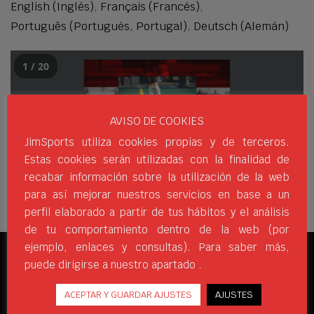
English
(
Inglés
)
Français
(
Francés
)
Português
(
Portugués, Portugal
)
Deutsch
(
Alemán
)
1 / 20
AVISO DE COOKIES
JimSports utiliza cookies propias y de terceros.
Estas cookies serán utilizadas con la finalidad de
recabar información sobre la utilización de la web
para así mejorar nuestros servicios en base a un
perfil elaborado a partir de tus hábitos y el análisis
de tu comportamiento dentro de la web (por
ejemplo, enlaces y consultas). Para saber más,
puede dirigirse a nuestro apartado .
REDES SOCIALES
ACEPTAR Y GUARDAR AJUSTES
AJUSTES