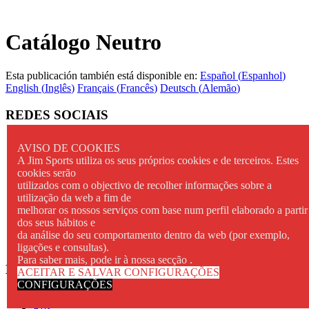
Catálogo Neutro
Esta publicación también está disponible en:
Español
(
Espanhol
)
English
(
Inglês
)
Français
(
Francês
)
Deutsch
(
Alemão
)
REDES SOCIAIS
AVISO DE COOKIES
A Jim Sports utiliza os seus próprios cookies e de terceiros. Estes
cookies serão
utilizados com o objectivo de recolher informações sobre a
utilização da web a fim de
melhorar os nossos serviços com base num perfil elaborado a partir
dos seus hábitos e
da análise do seu comportamento dentro da web (por exemplo,
ligações e consultas).
Para saber mais, pode ir à nossa secção .
MARCAS
ACEITAR E SALVAR CONFIGURAÇÕES
CONFIGURAÇÕES
Softee
Rox