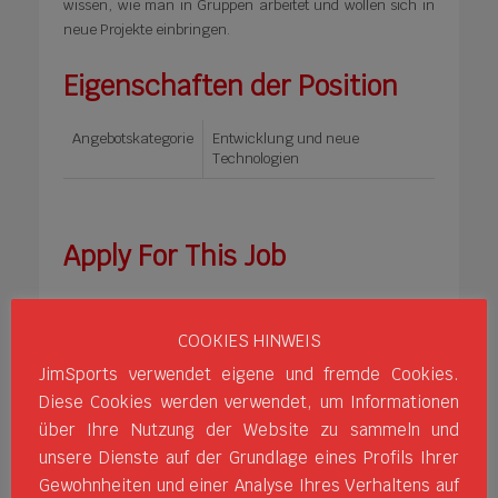
wissen, wie man in Gruppen arbeitet und wollen sich in
neue Projekte einbringen.
Eigenschaften der Position
Angebotskategorie
Entwicklung und neue
Technologien
Apply For This Job
Attach Resume
*
COOKIES HINWEIS
JimSports verwendet eigene und fremde Cookies.
No file chosen
Browse
Diese Cookies werden verwendet, um Informationen
über Ihre Nutzung der Website zu sammeln und
unsere Dienste auf der Grundlage eines Profils Ihrer
Jim Sports te informa que los datos de carácter personal que
Gewohnheiten und einer Analyse Ihres Verhaltens auf
nos proporciones rellenando el presente formulario serán