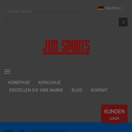
DEUTSCH
+34 982 286 100
MONTAG - FREITAG VON 9:00 BIS
20:00
HOMEPAGE
KATALOGUE
ERSTELLEN SIE IHRE MARKE
BLOG
KONTAKT
KUNDEN
LOGIN
HOME
JOB
PROGRAMMIERER (M/F)