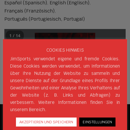
Español
(
Spanisch
)
English
(
Englisch
)
Français
(
Französisch
)
Português
(
Portugiesisch, Portugal
)
1 / 14
COOKIES HINWEIS
JimSports verwendet eigene und fremde Cookies.
Diese Cookies werden verwendet, um Informationen
über Ihre Nutzung der Website zu sammeln und
unsere Dienste auf der Grundlage eines Profils Ihrer
Gewohnheiten und einer Analyse Ihres Verhaltens auf
der Website (z. B. Links und Abfragen) zu
verbessern. Weitere Informationen finden Sie in
unserem Bereich.
SOZIALE NETZWERKE
AKZEPTIEREN UND SPEICHERN
EINSTELLUNGEN